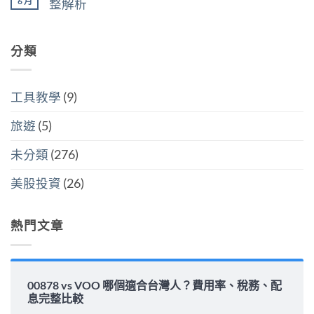
買
6 月
整解析
灣
分
點〉
美
人
開
中
在
尚
國
6
計
〈00878
無
還
萬
稅
配
留
是
美
哪
息
分類
言
買
元
個
安
全
門
划
全
世
檻
算〉
嗎？
界
的
中
平
該
隱
工具教學
(9)
準
怎
藏
金
麼
炸
水
選〉
旅遊
(5)
彈〉
位
中
中
與
填
未分類
(276)
息
能
力
美股投資
(26)
完
整
解
析〉
熱門文章
中
00878 vs VOO 哪個適合台灣人？費用率、稅務、配
息完整比較