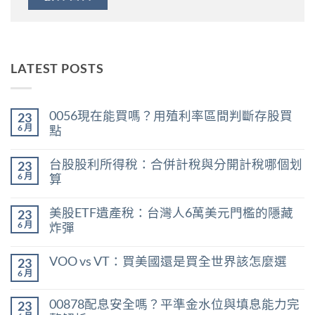
LATEST POSTS
0056現在能買嗎？用殖利率區間判斷存股買
23
6 月
點
在
尚
〈0056
無
台股股利所得稅：合併計稅與分開計稅哪個划
23
現
留
在
言
6 月
算
能
在
買
尚
〈台
嗎？
無
美股ETF遺產稅：台灣人6萬美元門檻的隱藏
23
股
用
留
股
殖
言
6 月
炸彈
利
利
在
所
尚
率
〈美
得
無
區
VOO vs VT：買美國還是買全世界該怎麼選
23
股
稅：
留
間
ETF
合
言
6 月
判
在
尚
遺
併
斷
〈VOO
無
產
計
存
vs
留
稅：
稅
00878配息安全嗎？平準金水位與填息能力完
股
23
VT：
言
台
與
買