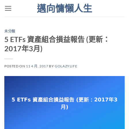
Skip
邁向慵懶人生
to
content
未分類
5 ETFs 資產組合損益報告 (更新：
2017年3月)
POSTED ON
11 4 月, 2017
BY
GOLAZYLIFE