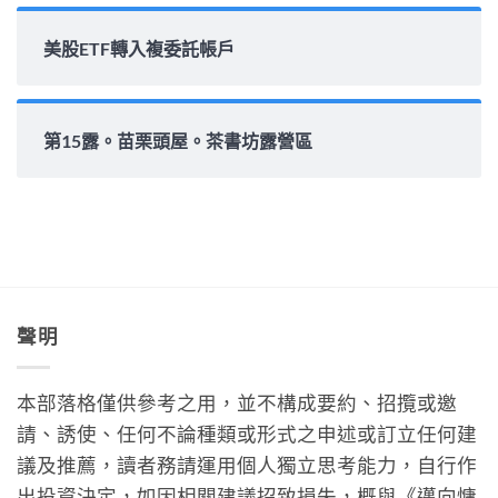
美股ETF轉入複委託帳戶
第15露。苗栗頭屋。茶書坊露營區
聲明
本部落格僅供參考之用，並不構成要約、招攬或邀
請、誘使、任何不論種類或形式之申述或訂立任何建
議及推薦，讀者務請運用個人獨立思考能力，自行作
出投資決定，如因相關建議招致損失，概與《邁向慵