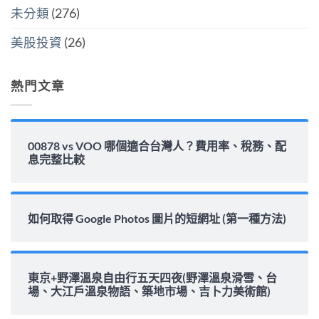
填
未分類
(276)
息
能
力
美股投資
(26)
完
整
解
析〉
熱門文章
中
00878 vs VOO 哪個適合台灣人？費用率、稅務、配
息完整比較
如何取得 Google Photos 圖片的短網址 (第一種方法)
東京+野澤溫泉自由行五天四夜(野澤溫泉滑雪、台
場、大江戶溫泉物語、築地市場、吉卜力美術館)