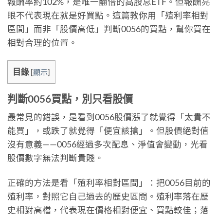
報酬率約102%，是唯一翻倍的高股息ETF。但報酬亮
眼不代表現在就是好買點。這篇教你用「殖利率相對
區間」而非「股價高低」判斷0056的買點，幫你買在
相對合理的位置。
目錄
[
顯示
]
判斷0056買點，別只看股價
最常見的錯誤，是看到0056股價漲了就覺得「太貴不
能買」，或跌了就覺得「便宜該搶」。但股價絕對值
沒有意義——0056經過多次配息、淨值會變動，光看
股價數字無法判斷貴賤。
正確的方法是看「殖利率相對區間」：把0056目前的
殖利率，對照它自己過去的歷史區間。殖利率落在歷
史相對高檔，代表現在價格相對便宜、買點較佳；落