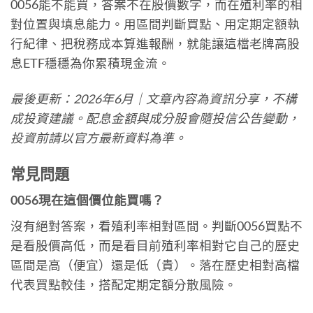
0056能不能買，答案不在股價數字，而在殖利率的相
對位置與填息能力。用區間判斷買點、用定期定額執
行紀律、把稅務成本算進報酬，就能讓這檔老牌高股
息ETF穩穩為你累積現金流。
最後更新：2026年6月｜文章內容為資訊分享，不構
成投資建議。配息金額與成分股會隨投信公告變動，
投資前請以官方最新資料為準。
常見問題
0056現在這個價位能買嗎？
沒有絕對答案，看殖利率相對區間。判斷0056買點不
是看股價高低，而是看目前殖利率相對它自己的歷史
區間是高（便宜）還是低（貴）。落在歷史相對高檔
代表買點較佳，搭配定期定額分散風險。