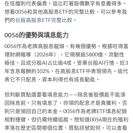
在低檔則代表偏貴。這比盯著股價數字有意義得多。
想看0056和其他高股息ETF的完整比較，可以參考我
們的
台股高股息ETF完整比較
。
0056的優勢與填息能力
0056作為老牌高股息龍頭，有幾個優勢。根據旺得富
理財網報導（2026年），它規模逾5800億、流動性
極佳，且成分股AI占比逾4成，受惠台股AI行情，近3
年含息報酬約102%，在高股息ETF中表現領先。這代
表它不只配息，資本利得也有成長動能。
但判斷買點還要看填息能力——除息後股價能不能漲
回除息前。只有填息了，你領的配息才是真獲利，否
則只是領回自己的本金。0056作為老牌ETF填息紀錄
相對穩健，但仍需持續追蹤。想知道0056現在的殖利
率落在歷史區間哪個位置、買點訊號如何，可以查看