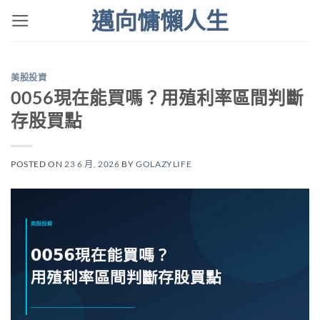
Skip
邁向慵懶人生
to
content
美股投資
0056現在能買嗎？用殖利率區間判斷
存股買點
POSTED ON
23 6 月, 2026
BY
GOLAZYLIFE