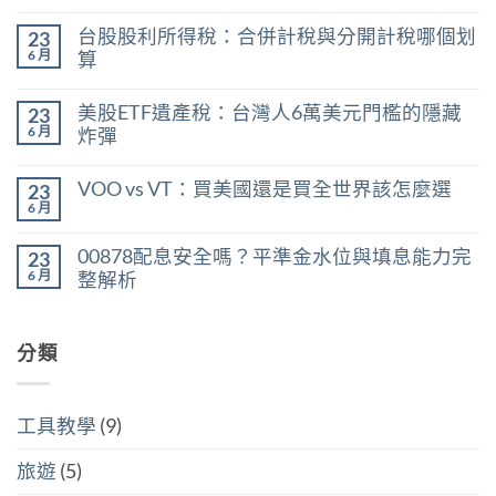
在
尚
〈0056
無
台股股利所得稅：合併計稅與分開計稅哪個划
23
現
留
在
言
6 月
算
能
在
買
尚
〈台
嗎？
無
美股ETF遺產稅：台灣人6萬美元門檻的隱藏
23
股
用
留
股
殖
言
6 月
炸彈
利
利
在
所
尚
率
〈美
得
無
區
VOO vs VT：買美國還是買全世界該怎麼選
23
股
稅：
留
間
ETF
合
言
6 月
判
在
尚
遺
併
斷
〈VOO
無
產
計
存
vs
留
稅：
稅
00878配息安全嗎？平準金水位與填息能力完
股
23
VT：
言
台
與
買
買
6 月
整解析
灣
分
點〉
美
人
開
中
在
尚
國
6
計
〈00878
無
還
萬
稅
配
留
是
美
哪
息
分類
言
買
元
個
安
全
門
划
全
世
檻
算〉
嗎？
界
的
中
平
該
隱
工具教學
(9)
準
怎
藏
金
麼
炸
水
選〉
旅遊
(5)
彈〉
位
中
中
與