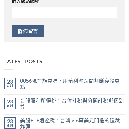
個人網站網址
LATEST POSTS
0056現在能買嗎？用殖利率區間判斷存股買
23
6 月
點
在
尚
〈0056
無
台股股利所得稅：合併計稅與分開計稅哪個划
23
現
留
在
言
6 月
算
能
在
買
尚
〈台
嗎？
無
美股ETF遺產稅：台灣人6萬美元門檻的隱藏
23
股
用
留
股
殖
言
6 月
炸彈
利