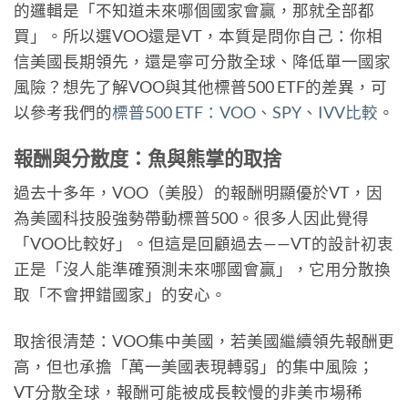
的邏輯是「不知道未來哪個國家會贏，那就全部都
買」。所以選VOO還是VT，本質是問你自己：你相
信美國長期領先，還是寧可分散全球、降低單一國家
風險？想先了解VOO與其他標普500 ETF的差異，可
以參考我們的
標普500 ETF：VOO、SPY、IVV比較
。
報酬與分散度：魚與熊掌的取捨
過去十多年，VOO（美股）的報酬明顯優於VT，因
為美國科技股強勢帶動標普500。很多人因此覺得
「VOO比較好」。但這是回顧過去——VT的設計初衷
正是「沒人能準確預測未來哪國會贏」，它用分散換
取「不會押錯國家」的安心。
取捨很清楚：VOO集中美國，若美國繼續領先報酬更
高，但也承擔「萬一美國表現轉弱」的集中風險；
VT分散全球，報酬可能被成長較慢的非美市場稀