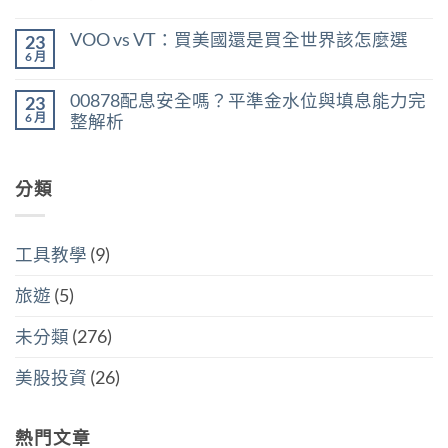
利
在
所
尚
率
〈美
得
無
區
VOO vs VT：買美國還是買全世界該怎麼選
23
股
稅：
留
間
ETF
合
言
6 月
判
在
尚
遺
併
斷
〈VOO
無
產
計
存
vs
留
稅：
稅
00878配息安全嗎？平準金水位與填息能力完
股
23
VT：
言
台
與
買
買
6 月
整解析
灣
分
點〉
美
人
開
中
在
尚
國
6
計
〈00878
無
還
萬
稅
配
留
是
美
哪
息
分類
言
買
元
個
安
全
門
划
全
世
檻
算〉
嗎？
界
的
中
平
該
隱
工具教學
(9)
準
怎
藏
金
麼
炸
水
選〉
旅遊
(5)
彈〉
位
中
中
與
填
未分類
(276)
息
能
力
美股投資
(26)
完
整
解
析〉
熱門文章
中