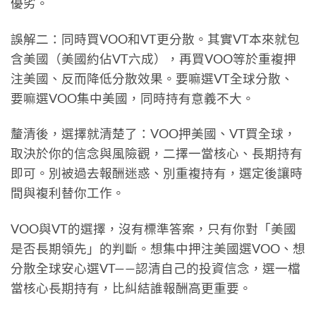
優劣。
誤解二：同時買VOO和VT更分散。其實VT本來就包
含美國（美國約佔VT六成），再買VOO等於重複押
注美國、反而降低分散效果。要嘛選VT全球分散、
要嘛選VOO集中美國，同時持有意義不大。
釐清後，選擇就清楚了：VOO押美國、VT買全球，
取決於你的信念與風險觀，二擇一當核心、長期持有
即可。別被過去報酬迷惑、別重複持有，選定後讓時
間與複利替你工作。
VOO與VT的選擇，沒有標準答案，只有你對「美國
是否長期領先」的判斷。想集中押注美國選VOO、想
分散全球安心選VT——認清自己的投資信念，選一檔
當核心長期持有，比糾結誰報酬高更重要。