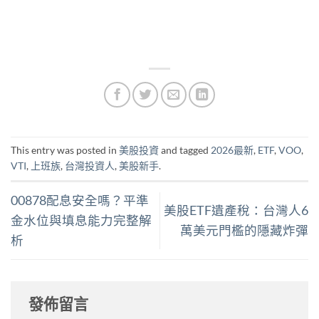
This entry was posted in
美股投資
and tagged
2026最新
,
ETF
,
VOO
,
VTI
,
上班族
,
台灣投資人
,
美股新手
.
00878配息安全嗎？平準
美股ETF遺產稅：台灣人6
金水位與填息能力完整解
萬美元門檻的隱藏炸彈
析
發佈留言