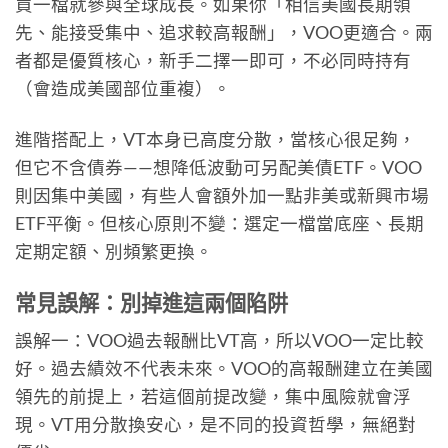
買一檔就參與全球成長。如果你「相信美國長期領
先、能接受集中、追求較高報酬」，VOO更適合。兩
者都是優質核心，新手二擇一即可，不必同時持有
（會造成美國部位重複）。
進階搭配上，VT本身已高度分散，當核心很足夠，
但它不含債券——想降低波動可另配美債ETF。VOO
則因集中美國，有些人會額外加一點非美或新興市場
ETF平衡。但核心原則不變：選定一檔當底座、長期
定期定額、別頻繁更換。
常見誤解：別掉進這兩個陷阱
誤解一：VOO過去報酬比VT高，所以VOO一定比較
好。過去績效不代表未來。VOO的高報酬建立在美國
領先的前提上，若這個前提改變，集中風險就會浮
現。VT用分散換安心，是不同的投資哲學，無絕對