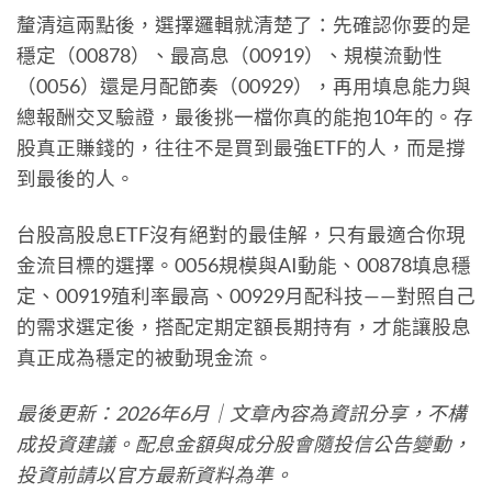
釐清這兩點後，選擇邏輯就清楚了：先確認你要的是
穩定（00878）、最高息（00919）、規模流動性
（0056）還是月配節奏（00929），再用填息能力與
總報酬交叉驗證，最後挑一檔你真的能抱10年的。存
股真正賺錢的，往往不是買到最強ETF的人，而是撐
到最後的人。
台股高股息ETF沒有絕對的最佳解，只有最適合你現
金流目標的選擇。0056規模與AI動能、00878填息穩
定、00919殖利率最高、00929月配科技——對照自己
的需求選定後，搭配定期定額長期持有，才能讓股息
真正成為穩定的被動現金流。
最後更新：2026年6月｜文章內容為資訊分享，不構
成投資建議。配息金額與成分股會隨投信公告變動，
投資前請以官方最新資料為準。