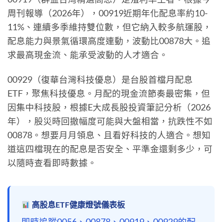
周刊報導（2026年），00919近期年化配息率約10-
11%、連續多季維持雙位數，但它納入較多航運股，
配息能力與景氣循環高度連動，波動比00878大。追
求最高現金流、能承受波動的人才適合。
00929（復華台灣科技優息）是台股首檔月配息
ETF，聚焦科技優息。月配的現金流節奏最密集，但
因集中科技股，根據E大成長股投資筆記分析（2026
年），股災時回撤幅度可能與大盤相當，抗跌性不如
00878。想要月月領息、且看好科技的人適合。想知
道這四檔現在的配息是否安全、平準金還剩多少，可
以隨時查看即時數據。
高股息ETF健康燈號儀表板
即時追蹤0056、00878、00919、00929的配