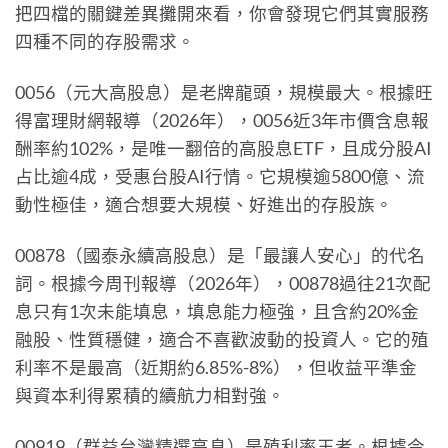
把四檔的關鍵差異攤開來看，你會發現它們其實服務
四種不同的存股需求。
0056（元大高股息）是老牌龍頭，規模最大。根據旺
得富理財網報導（2026年），0056近3年市價含息報
酬率約102%，是唯一翻倍的高股息ETF，且成分股AI
占比逾4成，受惠台股AI行情。它規模逾5800億、流
動性極佳，適合想要大規模、好進出的存股族。
00878（國泰永續高股息）是「最讓人安心」的代名
詞。根據今周刊報導（2026年），00878過往21次配
息只有1次未能填息，填息能力極強，且含約20%金
融股、性質穩健，適合不喜歡波動的投資人。它的殖
利率不是最高（近期約6.85%-8%），但收益平準金
與資本利得累積的續航力相對強。
00919（群益台灣精選高息）是殖利率王者。根據今