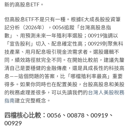
新的高股息ETF。
但高股息ETF不是只有一種。根據E大成長股投資筆
記分析（2026年），0056追蹤「台灣高股息指
數」、用預測未來一年殖利率選股；00919強調以
「宣告股利」切入、配息確定性高；00929則聚焦科
技產業、用月配息吸引現金流需求者。選股邏輯不
同，績效路徑就完全不同。在開始比較前，建議先釐
清自己是要穩健的金融傳產，還是具成長性的科技高
息——這個問題的答案，比「哪檔殖利率最高」重要
得多。如果你同時也在配置美股，台股高股息和美股
的稅務處理差很多，可以先讀我們的
台灣人美股稅務
指南
建立完整概念。
四檔核心比較：0056、00878、00919、
00929