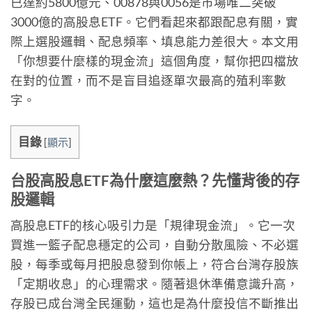
已達約5800億元、00878與0056是市場唯二突破
3000億的高股息ETF。它們看起來都跟配息有關，實
際上選股邏輯、配息頻率、填息能力差很大。本文用
「你想要什麼樣的現金流」這個角度，幫你把四檔放
在對的位置，而不是盲目追逐單次最高的殖利率數
字。
目錄
[
顯示
]
台股高股息ETF為什麼這麼熱？先懂背後的存
股邏輯
高股息ETF的核心吸引力是「規律現金流」。它一次
買進一籃子配息穩定的公司，自動分散風險、不必選
股，每季或每月把股息發到你帳上，符合台灣存股族
「定期收息」的心理需求。隨著退休準備意識升高，
存股已成台灣全民運動，這也是為什麼投信不斷推出