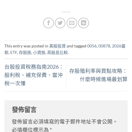
This entry was posted in
美股投資
and tagged
0056
,
00878
,
2026最
新
,
ETF
,
存股族
,
小資族
,
高股息比較
.
台股投資稅務指南2026：
存股殖利率與買點攻略：
股利稅、補充保費、當沖
什麼時候進場最划算
稅一次懂
發佈留言
發佈留言必須填寫的電子郵件地址不會公開。
必填欄位標示為
*