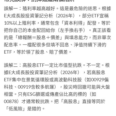
誤解一：殖利率越高越好。這是最危險的迷思。根據
E大成長股投資筆記分析（2026年），部分ETF宣稱
10%以上殖利率，通常包含「資本利得」配發，等於
把你自己的本金配回給你（左手換右手）。真正該看
的是「總報酬＝股息＋價差」與填息能力，而非單次
配息率。一檔配很多但填不回息、淨值持續下滑的
ETF，等於領了股息、賠了價差。
誤解二：高股息ETF一定比市值型抗跌。不一定。根
據E大成長股投資筆記分析（2026年），若高股息
ETF集中在景氣循環股或高波動科技股（如00929偏
科技、00919含較多航運），股災時回撤可能與大盤
相當。只有ESG篩選或傳產佔比高的標的（如
00878）才通常較抗跌。把「高股息」直接等同於
「低風險」是錯的。