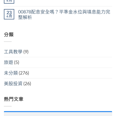
合
言
6 月
判
在
尚
遺
併
斷
〈VOO
無
產
計
存
vs
留
稅：
稅
00878配息安全嗎？平準金水位與填息能力完
股
23
VT：
言
台
與
買
買
6 月
整解析
灣
分
點〉
美
人
開
中
在
尚
國
6
計
〈00878
無
還
萬
稅
配
留
是
美
哪
息
分類
言
買
元
個
安
全
門
划
全
世
檻
算〉
嗎？
界
的
中
平
該
隱
工具教學
(9)
準
怎
藏
金
麼
炸
水
選〉
旅遊
(5)
彈〉
位
中
中
與
填
未分類
(276)
息
能
力
美股投資
(26)
完
整
解
析〉
熱門文章
中