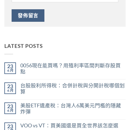
LATEST POSTS
0056現在能買嗎？用殖利率區間判斷存股買
23
6 月
點
在
尚
〈0056
無
台股股利所得稅：合併計稅與分開計稅哪個划
23
現
留
在
言
6 月
算
能
在
買
尚
〈台
嗎？
無
美股ETF遺產稅：台灣人6萬美元門檻的隱藏
23
股
用
留
股
殖
言
6 月
炸彈
利
利
在
所
尚
率
〈美
得
無
區
VOO vs VT：買美國還是買全世界該怎麼選
23
股
稅：
留
間
ETF