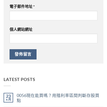
電子郵件地址
*
個人網站網址
LATEST POSTS
0056現在能買嗎？用殖利率區間判斷存股買
23
6 月
點
在
尚