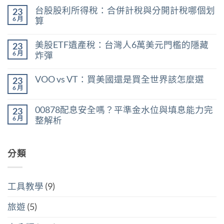
〈0056
無
台股股利所得稅：合併計稅與分開計稅哪個划
23
現
留
在
言
6 月
算
能
在
買
尚
〈台
嗎？
無
美股ETF遺產稅：台灣人6萬美元門檻的隱藏
23
股
用
留
股
殖
言
6 月
炸彈
利
利
在
所
尚
率
〈美
得
無
區
VOO vs VT：買美國還是買全世界該怎麼選
23
股
稅：
留
間
ETF
合
言
6 月
判
在
尚
遺
併
斷
〈VOO
無
產
計
存
vs
留
稅：
稅
00878配息安全嗎？平準金水位與填息能力完
股
23
VT：
言
台
與
買
買
6 月
整解析
灣
分
點〉
美
人
開
中
在
尚
國
6
計
〈00878
無
還
萬
稅
配
留
是
美
哪
息
分類
言
買
元
個
安
全
門
划
全
世
檻
算〉
嗎？
界
的
中
平
該
隱
工具教學
(9)
準
怎
藏
金
麼
炸
水
選〉
旅遊
(5)
彈〉
位
中
中
與
填