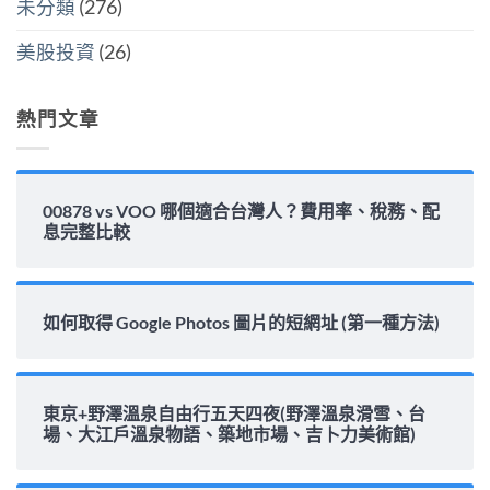
未分類
(276)
息
能
力
美股投資
(26)
完
整
解
析〉
熱門文章
中
00878 vs VOO 哪個適合台灣人？費用率、稅務、配
息完整比較
如何取得 Google Photos 圖片的短網址 (第一種方法)
東京+野澤溫泉自由行五天四夜(野澤溫泉滑雪、台
場、大江戶溫泉物語、築地市場、吉卜力美術館)