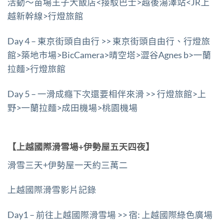
活動～苗場王子大飯店<接駁巴士>越後湯澤站<JR上
越新幹線>行燈旅館
Day 4 – 東京街頭自由行 >> 東京街頭自由行、行燈旅
館>築地市場>BicCamera>晴空塔>澀谷Agnes b>一蘭
拉麵>行燈旅館
Day 5 – 一滑成癮下次還要相伴來滑 >> 行燈旅館>上
野>一蘭拉麵>成田機場>桃園機場
【上越國際滑雪場+伊勢屋五天四夜】
滑雪三天+伊勢屋一天約三萬二
上越國際滑雪影片記錄
Day1 – 前往上越國際滑雪場 >> 宿: 上越國際綠色廣場