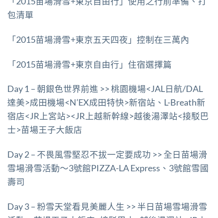
「2015苗場
滑雪+東京自由行」使用之行前準備、打
包清單
「2015苗場滑雪+東京五天四夜」控制在三萬內
「2015苗場滑雪+東京自由行」住宿選擇篇
Day 1 – 朝銀色世界前進 >> 桃園機場<JAL日航/DAL
達美>成田機場<N’EX成田特快>新宿站、L-Breath新
宿店<JR上宮站><JR上越新幹線>越後湯澤站<接駁巴
士>苗場王子大飯店
Day 2 – 不畏風雪堅忍不拔一定要成功 >> 全日苗場滑
雪場滑雪活動～3號館PIZZA-LA Express、3號館雪國
壽司
Day 3 – 粉雪天堂看見美麗人生 >> 半日苗場雪場滑雪