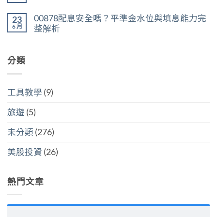
遺
併
斷
〈VOO
無
產
計
存
vs
留
稅：
稅
00878配息安全嗎？平準金水位與填息能力完
股
23
VT：
言
台
與
買
買
6 月
整解析
灣
分
點〉
美
人
開
中
在
尚
國
6
計
〈00878
無
還
萬
稅
配
留
是
美
哪
息
分類
言
買
元
個
安
全
門
划
全
世
檻
算〉
嗎？
界
的
中
平
該
隱
工具教學
(9)
準
怎
藏
金
麼
炸
水
選〉
旅遊
(5)
彈〉
位
中
中
與
填
未分類
(276)
息
能
力
美股投資
(26)
完
整
解
析〉
熱門文章
中