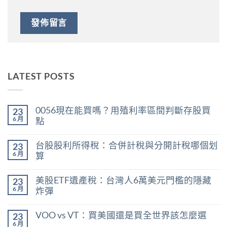
LATEST POSTS
0056現在能買嗎？用殖利率區間判斷存股買
23
6 月
點
在
尚
〈0056
無
台股股利所得稅：合併計稅與分開計稅哪個划
23
現
留
在
言
6 月
算
能
在
買
尚
〈台
嗎？
無
美股ETF遺產稅：台灣人6萬美元門檻的隱藏
23
股
用
留
股
殖
言
6 月
炸彈
利
利
在
所
尚
率
〈美
得
無
區
VOO vs VT：買美國還是買全世界該怎麼選
23
股
稅：
留
間
ETF
合
言
6 月
判
在
尚