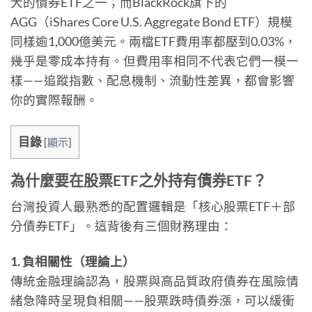
大的債券ETF之一；而BlackRock旗下的
AGG（iShares Core U.S. Aggregate Bond ETF）規模
同樣逾1,000億美元。兩檔ETF費用率都壓到0.03%，
幾乎是零成本持有。但費用率相同不代表它們一模一
樣——追蹤指數、配息機制、流動性差異，都會影響
你的實際報酬。
目錄
[
顯示
]
為什麼要在股票ETF之外持有債券ETF？
台灣投資人最熟悉的配置邏輯是「核心股票ETF＋部
分債券ETF」。這背後有三個財務理由：
1. 負相關性（理論上）
傳統金融理論認為，股票與高品質政府債券在風險情
緒急降時呈現負相關——股票跌時債券漲，可以緩衝