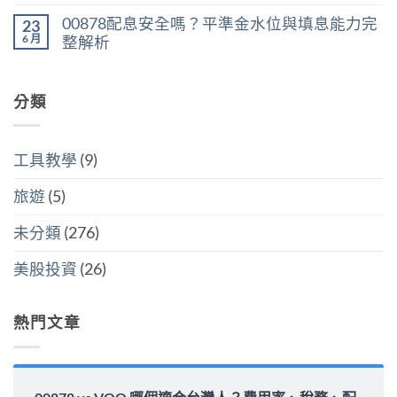
〈VOO
無
產
計
存
vs
留
稅：
稅
00878配息安全嗎？平準金水位與填息能力完
股
23
VT：
言
台
與
買
買
6 月
整解析
灣
分
點〉
美
人
開
中
在
尚
國
6
計
〈00878
無
還
萬
稅
配
留
是
美
哪
息
分類
言
買
元
個
安
全
門
划
全
世
檻
算〉
嗎？
界
的
中
平
該
隱
工具教學
(9)
準
怎
藏
金
麼
炸
水
選〉
旅遊
(5)
彈〉
位
中
中
與
填
未分類
(276)
息
能
力
美股投資
(26)
完
整
解
析〉
熱門文章
中