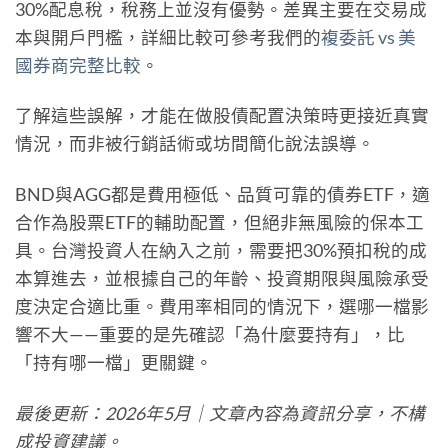
30%配息稅，稅務上並沒有優勢。差異主要在交易成
本與開戶門檻，詳細比較可參考我們的
複委託 vs 美
國券商完整比較
。
了解這些誤解，才能在做股債配置決策時更接近真實
情況，而非被行銷話術或坊間簡化說法誤導。
BND與AGG都是費用極低、品質可靠的債券ETF，適
合作為股票ETF的輔助配置，但絕非無風險的保本工
具。台灣投資人在納入之前，需要把30%預扣稅的成
本算進去，並根據自己的年齡、投資期限與風險承受
度決定合適比重。費用率相同的情況下，選哪一檔影
響不大——重要的是先確認「為什麼要持有」，比
「持有哪一檔」更關鍵。
最後更新：2026年5月｜文章內容為資訊分享，不構
成投資建議。