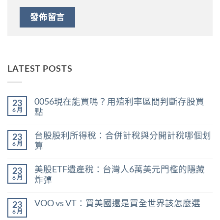
LATEST POSTS
0056現在能買嗎？用殖利率區間判斷存股買
23
6 月
點
在
尚
〈0056
無
台股股利所得稅：合併計稅與分開計稅哪個划
23
現
留
在
言
6 月
算
能
在
買
尚
〈台
嗎？
無
美股ETF遺產稅：台灣人6萬美元門檻的隱藏
23
股
用
留
股
殖
言
6 月
炸彈
利
利
在
所
尚
率
〈美
得
無
區
VOO vs VT：買美國還是買全世界該怎麼選
23
股
稅：
留
間
ETF
合
言
6 月
判
在
尚
遺
併
斷