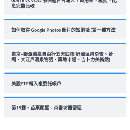
00878 vs VOO 哪個適合台灣人？費用率、稅務、配
息完整比較
如何取得 Google Photos 圖片的短網址 (第一種方法)
東京+野澤溫泉自由行五天四夜(野澤溫泉滑雪、台
場、大江戶溫泉物語、築地市場、吉卜力美術館)
美股ETF轉入複委託帳戶
第15露。苗栗頭屋。茶書坊露營區