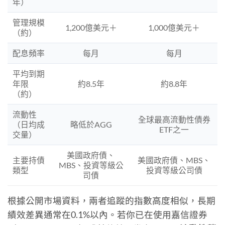
年）
管理規模
1,200億美元＋
1,000億美元＋
（約）
配息頻率
每月
每月
平均到期
年限
約8.5年
約8.8年
（約）
流動性
全球最高流動性債券
（日均成
略低於AGG
ETF之一
交量）
美國政府債、
主要持債
美國政府債、MBS、
MBS、投資等級公
類型
投資等級公司債
司債
根據公開市場資料，兩者追蹤的指數高度相似，長期
績效差異通常在0.1%以內。若你已在使用嘉信證券