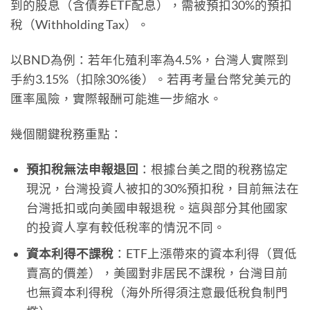
到的股息（含債券ETF配息），需被預扣30%的預扣
稅（Withholding Tax）。
以BND為例：若年化殖利率為4.5%，台灣人實際到
手約3.15%（扣除30%後）。若再考量台幣兌美元的
匯率風險，實際報酬可能進一步縮水。
幾個關鍵稅務重點：
預扣稅無法申報退回
：根據台美之間的稅務協定
現況，台灣投資人被扣的30%預扣稅，目前無法在
台灣抵扣或向美國申報退稅。這與部分其他國家
的投資人享有較低稅率的情況不同。
資本利得不課稅
：ETF上漲帶來的資本利得（買低
賣高的價差），美國對非居民不課稅，台灣目前
也無資本利得稅（海外所得須注意最低稅負制門