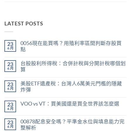
LATEST POSTS
0056現在能買嗎？用殖利率區間判斷存股買
23
6 月
點
在
尚
〈0056
無
台股股利所得稅：合併計稅與分開計稅哪個划
23
現
留
在
言
6 月
算
能
在
買
尚
〈台
嗎？
無
美股ETF遺產稅：台灣人6萬美元門檻的隱藏
23
股
用
留
股
殖
言
6 月
炸彈
利
利
在
所
尚
率
〈美
得
無
區
VOO vs VT：買美國還是買全世界該怎麼選
23
股
稅：
留
間
ETF
合
言
6 月
判
在
尚
遺
併
斷
〈VOO
無
產
計
存
vs
留
稅：
稅
00878配息安全嗎？平準金水位與填息能力完
股
23
VT：
言
台
與
買
買
6 月
整解析
灣
分
點〉
美