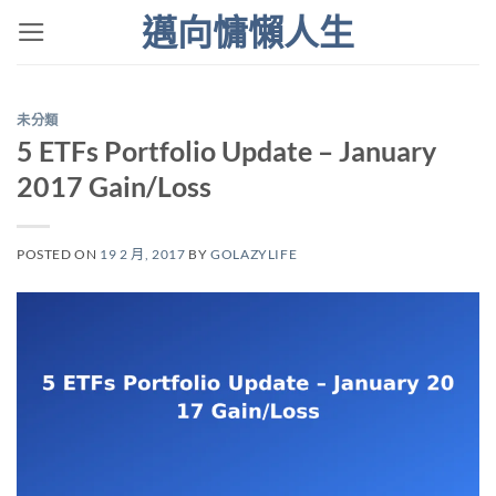
Skip
邁向慵懶人生
to
content
未分類
5 ETFs Portfolio Update – January
2017 Gain/Loss
POSTED ON
19 2 月, 2017
BY
GOLAZYLIFE