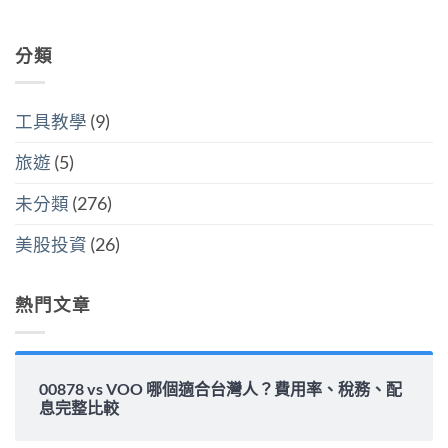
人
開
中
在
尚
國
6
計
〈00878
無
還
萬
稅
配
留
是
美
哪
息
分類
言
買
元
個
安
全
門
划
全
世
檻
算〉
嗎？
界
的
中
平
該
隱
工具教學
(9)
準
怎
藏
金
麼
炸
水
選〉
旅遊
(5)
彈〉
位
中
中
與
填
未分類
(276)
息
能
力
美股投資
(26)
完
整
解
析〉
熱門文章
中
00878 vs VOO 哪個適合台灣人？費用率、稅務、配
息完整比較