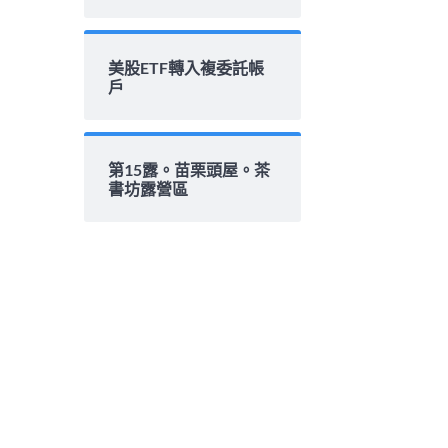
美股ETF轉入複委託帳
戶
第15露。苗栗頭屋。茶
書坊露營區