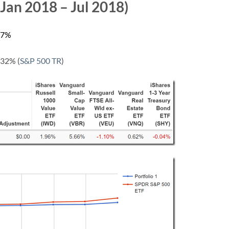
2018 – Jul 2018)
47%
32% (
S&P 500 TR
)