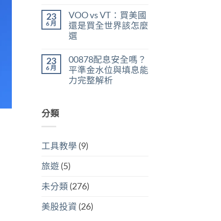
在
尚
判
稅：
〈美
無
斷
合
VOO vs VT：買美國
23
股
留
存
併
ETF
言
6 月
股
還是買全世界該怎麼
計
遺
買
稅
選
產
點〉
與
稅：
中
在
尚
分
台
〈VOO
無
開
灣
00878配息安全嗎？
23
vs
留
計
人
VT：
言
6 月
稅
平準金水位與填息能
6
買
哪
萬
力完整解析
美
個
美
國
划
在
尚
元
還
算〉
〈00878
無
門
是
中
配
留
檻
買
息
分類
言
的
全
安
隱
世
全
藏
界
嗎？
炸
該
平
彈〉
怎
工具教學
(9)
準
中
麼
金
選〉
水
中
旅遊
(5)
位
與
填
未分類
(276)
息
能
力
美股投資
(26)
完
整