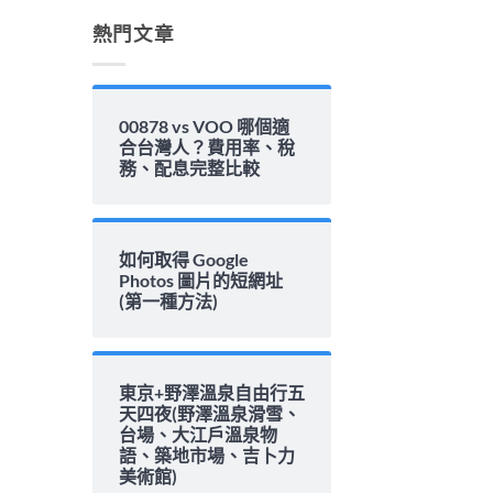
解
析〉
熱門文章
中
00878 vs VOO 哪個適
合台灣人？費用率、稅
務、配息完整比較
如何取得 Google
Photos 圖片的短網址
(第一種方法)
東京+野澤溫泉自由行五
天四夜(野澤溫泉滑雪、
台場、大江戶溫泉物
語、築地市場、吉卜力
美術館)