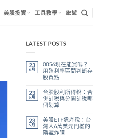
美股投資
工具教學
旅遊
LATEST POSTS
0056現在能買嗎？
23
6 月
用殖利率區間判斷存
股買點
在
尚
〈0056
無
台股股利所得稅：合
23
現
留
在
言
6 月
併計稅與分開計稅哪
能
個划算
買
嗎？
在
尚
用
〈台
無
殖
美股ETF遺產稅：台
23
股
留
利
股
言
6 月
灣人6萬美元門檻的
率
利
區
隱藏炸彈
所
間
得