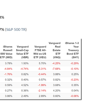
4
%
.7%
(
S&P 500 TR
)