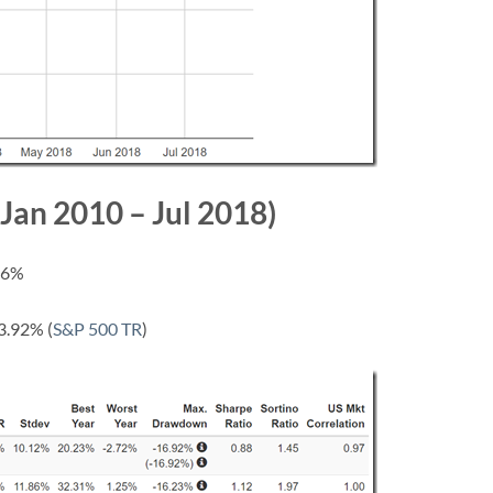
2010 – Jul 2018)
56%
.92% (
S&P 500 TR
)