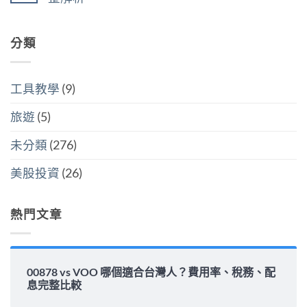
分
點〉
美
人
開
中
在
尚
國
6
計
〈00878
無
還
萬
稅
配
留
是
美
哪
息
分類
言
買
元
個
安
全
門
划
全
世
檻
算〉
嗎？
界
的
中
平
該
隱
工具教學
(9)
準
怎
藏
金
麼
炸
水
選〉
旅遊
(5)
彈〉
位
中
中
與
填
未分類
(276)
息
能
力
美股投資
(26)
完
整
解
析〉
熱門文章
中
00878 vs VOO 哪個適合台灣人？費用率、稅務、配
息完整比較