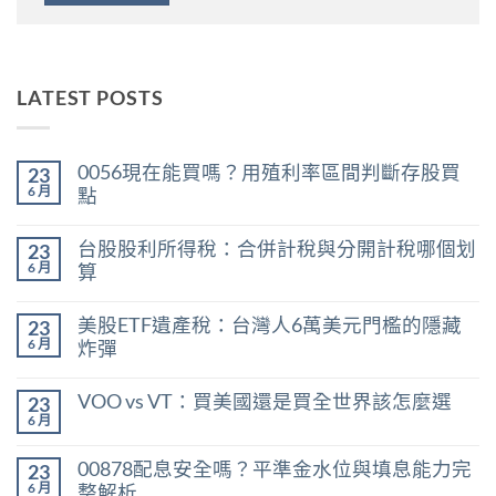
LATEST POSTS
0056現在能買嗎？用殖利率區間判斷存股買
23
6 月
點
在
尚
〈0056
無
台股股利所得稅：合併計稅與分開計稅哪個划
23
現
留
在
言
6 月
算
能
在
買
尚
〈台
嗎？
無
美股ETF遺產稅：台灣人6萬美元門檻的隱藏
23
股
用
留
股
殖
言
6 月
炸彈
利
利
在
所
尚
率
〈美
得
無
區
VOO vs VT：買美國還是買全世界該怎麼選
23
股
稅：
留
間
ETF
合
言
6 月
判
在
尚
遺
併
斷
〈VOO
無
產
計
存
vs
留
稅：
稅
00878配息安全嗎？平準金水位與填息能力完
股
23
VT：
言
台
與
買
買
6 月
整解析
灣