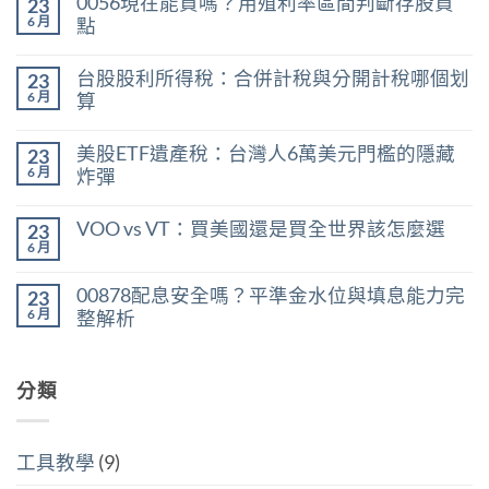
0056現在能買嗎？用殖利率區間判斷存股買
23
6 月
點
在
尚
〈0056
無
台股股利所得稅：合併計稅與分開計稅哪個划
23
現
留
在
言
6 月
算
能
在
買
尚
〈台
嗎？
無
美股ETF遺產稅：台灣人6萬美元門檻的隱藏
23
股
用
留
股
殖
言
6 月
炸彈
利
利
在
所
尚
率
〈美
得
無
區
VOO vs VT：買美國還是買全世界該怎麼選
23
股
稅：
留
間
ETF
合
言
6 月
判
在
尚
遺
併
斷
〈VOO
無
產
計
存
vs
留
稅：
稅
00878配息安全嗎？平準金水位與填息能力完
股
23
VT：
言
台
與
買
買
6 月
整解析
灣
分
點〉
美
人
開
中
在
尚
國
6
計
〈00878
無
還
萬
稅
配
留
是
美
哪
息
分類
言
買
元
個
安
全
門
划
全
世
檻
算〉
嗎？
界
的
中
平
該
隱
工具教學
(9)
準
怎
藏
金
麼