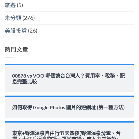
炸
水
選〉
旅遊
(5)
彈〉
位
中
中
與
填
未分類
(276)
息
能
力
美股投資
(26)
完
整
解
析〉
熱門文章
中
00878 vs VOO 哪個適合台灣人？費用率、稅務、配
息完整比較
如何取得 Google Photos 圖片的短網址 (第一種方法)
東京+野澤溫泉自由行五天四夜(野澤溫泉滑雪、台
場、大江戶溫泉物語、築地市場、吉卜力美術館)