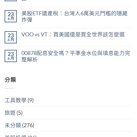
能
在
買
尚
〈台
嗎？
無
美股ETF遺產稅：台灣人6萬美元門檻的隱藏
23
股
用
留
股
殖
言
6 月
炸彈
利
利
在
所
尚
率
〈美
得
無
區
VOO vs VT：買美國還是買全世界該怎麼選
23
股
稅：
留
間
ETF
合
言
6 月
判
在
尚
遺
併
斷
〈VOO
無
產
計
存
vs
留
稅：
稅
00878配息安全嗎？平準金水位與填息能力完
股
23
VT：
言
台
與
買
買
6 月
整解析
灣
分
點〉
美
人
開
中
在
尚
國
6
計
〈00878
無
還
萬
稅
配
留
是
美
哪
息
分類
言
買
元
個
安
全
門
划
全
世
檻
算〉
嗎？
界
的
中
平
該
隱
工具教學
(9)
準
怎
藏
金
麼
炸
水
選〉
旅遊
(5)
彈〉
位
中
中
與
填
未分類
(276)
息
能
力