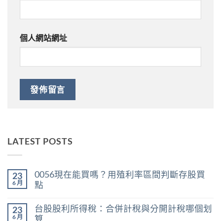
個人網站網址
LATEST POSTS
0056現在能買嗎？用殖利率區間判斷存股買
23
6 月
點
在
尚
〈0056
無
台股股利所得稅：合併計稅與分開計稅哪個划
23
現
留
在
言
6 月
算