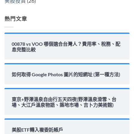
美股投資
(26)
完
整
解
析〉
熱門文章
中
00878 vs VOO 哪個適合台灣人？費用率、稅務、配
息完整比較
如何取得 Google Photos 圖片的短網址 (第一種方法)
東京+野澤溫泉自由行五天四夜(野澤溫泉滑雪、台
場、大江戶溫泉物語、築地市場、吉卜力美術館)
美股ETF轉入複委託帳戶