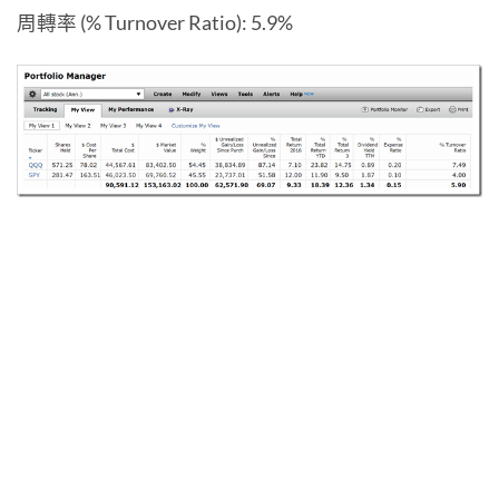
周轉率 (% Turnover Ratio): 5.9%