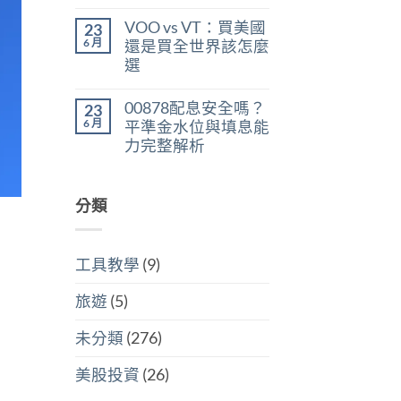
在
尚
判
稅：
〈美
無
斷
合
VOO vs VT：買美國
23
股
留
存
併
ETF
言
6 月
股
還是買全世界該怎麼
計
遺
買
稅
選
產
點〉
與
稅：
中
在
尚
分
台
〈VOO
無
開
灣
00878配息安全嗎？
23
vs
留
計
人
VT：
言
6 月
稅
平準金水位與填息能
6
買
哪
萬
力完整解析
美
個
美
國
划
在
尚
元
還
算〉
〈00878
無
門
是
中
配
留
檻
買
息
分類
言
的
全
安
隱
世
全
藏
界
嗎？
炸
該
平
彈〉
怎
工具教學
(9)
準
中
麼
金
選〉
水
中
旅遊
(5)
位
與
填
未分類
(276)
息
能
力
美股投資
(26)
完
整