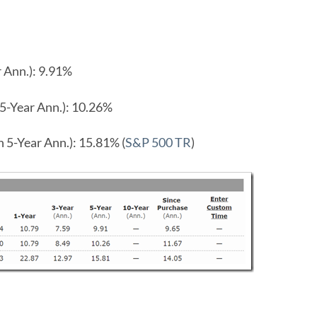
nn.): 9.91%
ear Ann.): 10.26%
ar Ann.): 15.81% (
S&P 500 TR
)