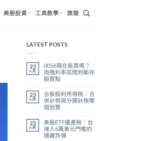
美股投資
工具教學
旅遊
LATEST POSTS
0056現在能買嗎？
23
6 月
用殖利率區間判斷存
股買點
在
尚
〈0056
無
台股股利所得稅：合
23
現
留
在
言
6 月
併計稅與分開計稅哪
能
個划算
買
嗎？
在
尚
用
〈台
無
殖
美股ETF遺產稅：台
23
股
留
利
股
言
6 月
灣人6萬美元門檻的
率
利
區
隱藏炸彈
所
間
得