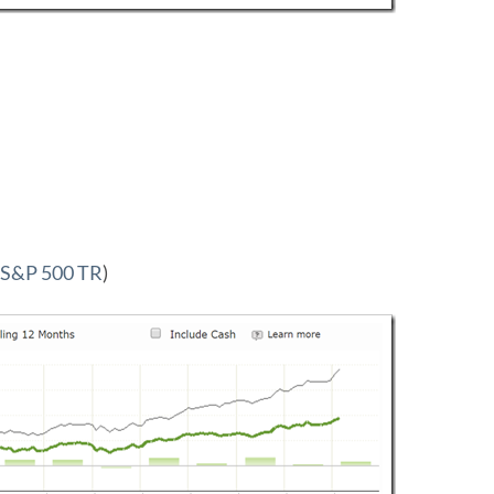
S&P 500 TR
)