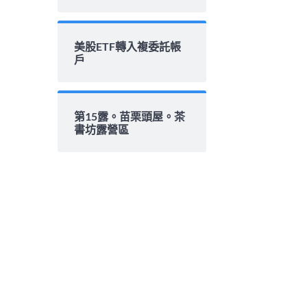
美股ETF轉入複委託帳
戶
第15露。苗栗頭屋。茶
書坊露營區