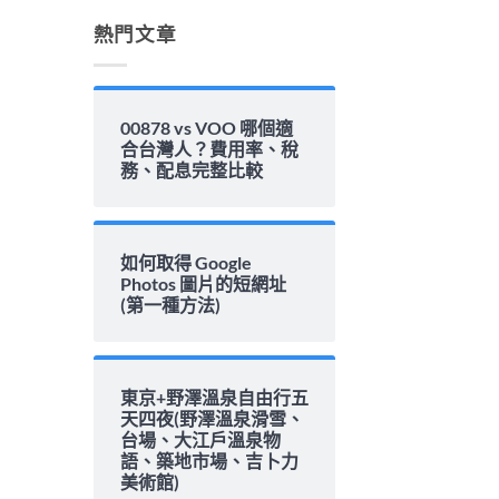
解
析〉
熱門文章
中
00878 vs VOO 哪個適
合台灣人？費用率、稅
務、配息完整比較
如何取得 Google
Photos 圖片的短網址
(第一種方法)
東京+野澤溫泉自由行五
天四夜(野澤溫泉滑雪、
台場、大江戶溫泉物
語、築地市場、吉卜力
美術館)