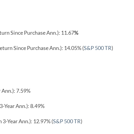
ince Purchase Ann.): 11.67
%
nce Purchase Ann.): 14.05% (
S&P 500 TR
)
nn.): 7.59%
ear Ann.): 8.49%
ar Ann.): 12.97% (
S&P 500 TR
)