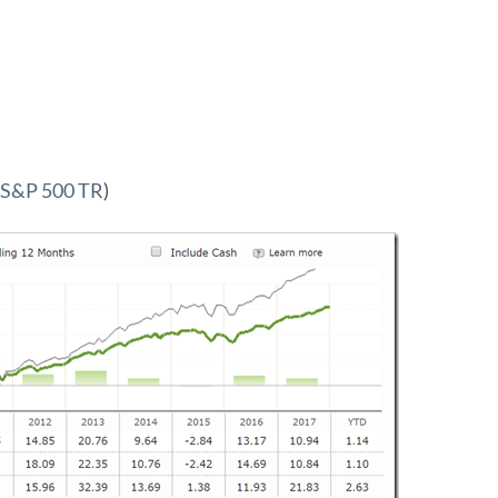
S&P 500 TR
)