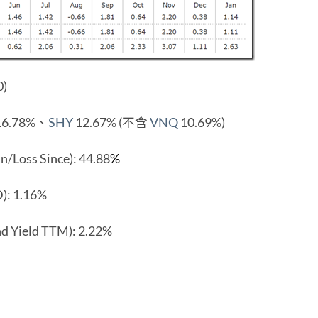
0)
16.78%、
SHY
12.67% (不含
VNQ
10.69%)
ss Since): 44.88
%
: 1.16%
eld TTM): 2.22%