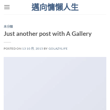
Skip
邁向慵懶人生
to
content
未分類
Just another post with A Gallery
POSTED ON
13 10 月, 2015
BY
GOLAZYLIFE