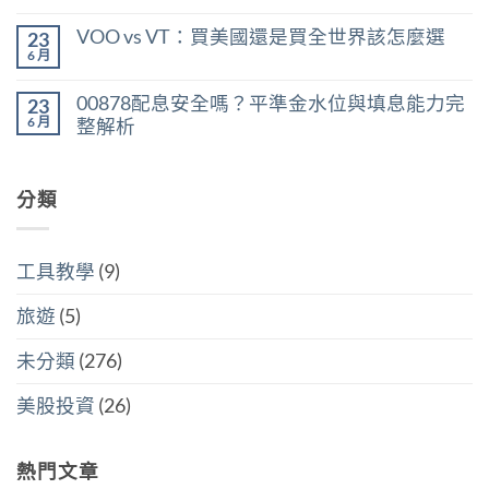
在
所
尚
率
〈美
得
無
區
VOO vs VT：買美國還是買全世界該怎麼選
23
股
稅：
留
間
ETF
合
言
6 月
判
在
尚
遺
併
斷
〈VOO
無
產
計
存
vs
留
稅：
稅
00878配息安全嗎？平準金水位與填息能力完
股
23
VT：
言
台
與
買
買
6 月
整解析
灣
分
點〉
美
人
開
中
在
尚
國
6
計
〈00878
無
還
萬
稅
配
留
是
美
哪
息
分類
言
買
元
個
安
全
門
划
全
世
檻
算〉
嗎？
界
的
中
平
該
隱
工具教學
(9)
準
怎
藏
金
麼
炸
水
選〉
旅遊
(5)
彈〉
位
中
中
與
填
未分類
(276)
息
能
力
美股投資
(26)
完
整
解
析〉
熱門文章
中