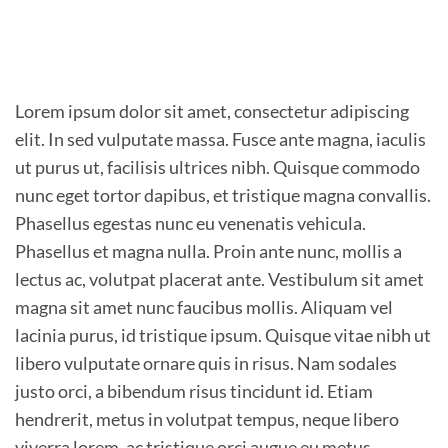
Lorem ipsum dolor sit amet, consectetur adipiscing
elit. In sed vulputate massa. Fusce ante magna, iaculis
ut purus ut, facilisis ultrices nibh. Quisque commodo
nunc eget tortor dapibus, et tristique magna convallis.
Phasellus egestas nunc eu venenatis vehicula.
Phasellus et magna nulla. Proin ante nunc, mollis a
lectus ac, volutpat placerat ante. Vestibulum sit amet
magna sit amet nunc faucibus mollis. Aliquam vel
lacinia purus, id tristique ipsum. Quisque vitae nibh ut
libero vulputate ornare quis in risus. Nam sodales
justo orci, a bibendum risus tincidunt id. Etiam
hendrerit, metus in volutpat tempus, neque libero
viverra lorem, ac tristique orci augue eu metus.