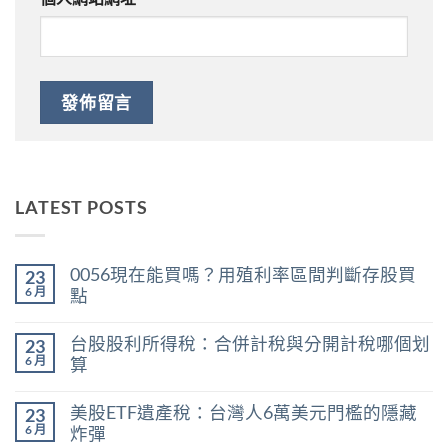
LATEST POSTS
0056現在能買嗎？用殖利率區間判斷存股買
23
6 月
點
在
尚
〈0056
無
台股股利所得稅：合併計稅與分開計稅哪個划
23
現
留
在
言
6 月
算
能
在
買
尚
〈台
嗎？
無
美股ETF遺產稅：台灣人6萬美元門檻的隱藏
23
股
用
留
股
殖
言
6 月
炸彈
利
利