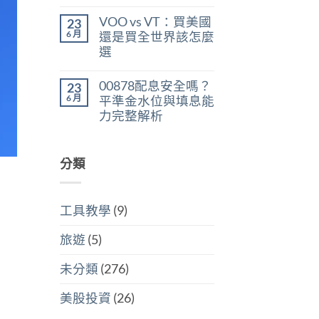
在
尚
判
稅：
〈美
無
斷
合
VOO vs VT：買美國
23
股
留
存
併
ETF
言
6 月
股
還是買全世界該怎麼
計
遺
買
稅
選
產
點〉
與
稅：
中
在
尚
分
台
〈VOO
無
開
灣
00878配息安全嗎？
23
vs
留
計
人
VT：
言
6 月
稅
平準金水位與填息能
6
買
哪
萬
力完整解析
美
個
美
國
划
在
尚
元
還
算〉
〈00878
無
門
是
中
配
留
檻
買
息
分類
言
的
全
安
隱
世
全
藏
界
嗎？
炸
該
平
彈〉
怎
工具教學
(9)
準
中
麼
金
選〉
水
中
旅遊
(5)
位
與
填
未分類
(276)
息
能
力
美股投資
(26)
完
整