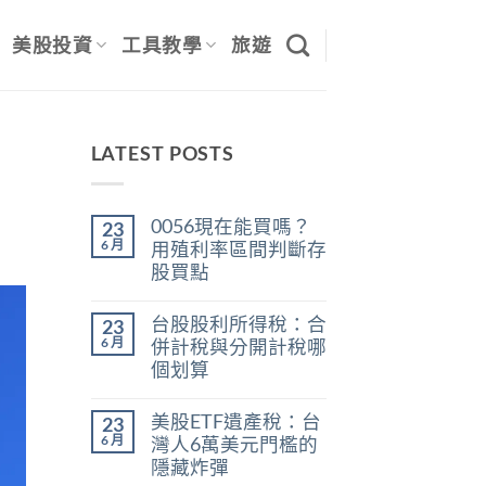
美股投資
工具教學
旅遊
LATEST POSTS
0056現在能買嗎？
23
6 月
用殖利率區間判斷存
股買點
在
尚
〈0056
無
台股股利所得稅：合
23
現
留
在
言
6 月
併計稅與分開計稅哪
能
個划算
買
嗎？
在
尚
用
〈台
無
殖
美股ETF遺產稅：台
23
股
留
利
股
言
6 月
灣人6萬美元門檻的
率
利
區
隱藏炸彈
所
間
得