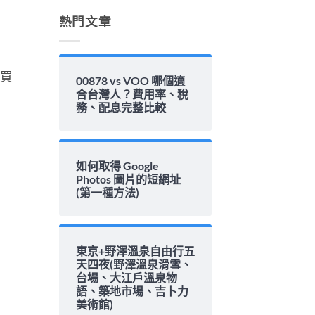
解
析〉
熱門文章
中
、買
00878 vs VOO 哪個適
合台灣人？費用率、稅
務、配息完整比較
如何取得 Google
Photos 圖片的短網址
(第一種方法)
東京+野澤溫泉自由行五
天四夜(野澤溫泉滑雪、
台場、大江戶溫泉物
語、築地市場、吉卜力
美術館)