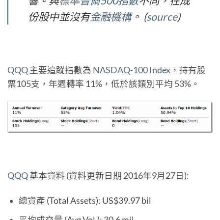
響。與
標準普爾500指數
不同，在成
份股中並沒有
金融機構
。 (
source
)
QQQ
主要追蹤指數為
NASDAQ-100 Index
，持有股
票105支，年週轉率 11%，低於該類別平均 53%。
QQQ
基本資料 (資料更新日期 2016年9月27日):
總資產 (Total Assets): US$39.97 bil
平均成交量 (Avg Vol.): 30.6 mil