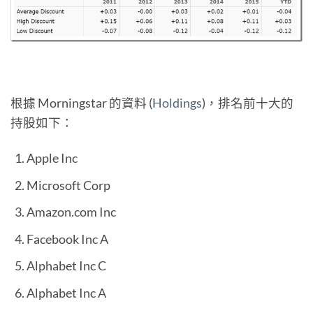
根據 Morningstar 的資料 (
Holdings
)，排名前十大的
持股如下：
Apple Inc
Microsoft Corp
Amazon.com Inc
Facebook Inc A
Alphabet Inc C
Alphabet Inc A