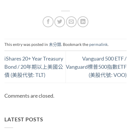
This entry was posted in
未分類
. Bookmark the
permalink
.
iShares 20+ Year Treasury
Vanguard 500 ETF /
Bond / 20年期以上美國公
Vanguard標普500指數ETF
債 (美股代號: TLT)
(美股代號: VOO)
Comments are closed.
LATEST POSTS