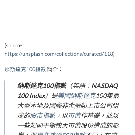
(source:
https://unsplash.com/collections/curated/118
)
那斯達克100指數
簡介：
納斯達克100指數
（英語：
NASDAQ
100 Index
）是
美國
納斯達克
100隻最
大型本地及國際非金融類上市公司組
成的
股市指數
，以
市值
作基礎，並以
一些規則平衡較大市值股份造成的影