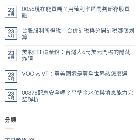
0056現在能買嗎？用殖利率區間判斷存股買
23
6 月
點
在
尚
〈0056
無
台股股利所得稅：合併計稅與分開計稅哪個划
23
現
留
在
言
6 月
算
能
在
買
尚
〈台
嗎？
無
美股ETF遺產稅：台灣人6萬美元門檻的隱藏
23
股
用
留
股
殖
言
6 月
炸彈
利
利
在
所
尚
率
〈美
得
無
區
VOO vs VT：買美國還是買全世界該怎麼選
23
股
稅：
留
間
ETF
合
言
6 月
判
在
尚
遺
併
斷
〈VOO
無
產
計
存
vs
留
稅：
稅
00878配息安全嗎？平準金水位與填息能力完
股
23
VT：
言
台
與
買
買
6 月
整解析
灣
分
點〉
美
人
開
中
在
尚
國
6
計
〈00878
無
還
萬
稅
配
留
是
美
哪
息
分類
言
買
元
個
安
全
門
划
全
世
檻
算〉
嗎？
界
的
中
平
該
隱