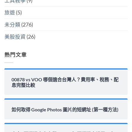
工具教學
(9)
準
怎
藏
金
麼
炸
水
選〉
旅遊
(5)
彈〉
位
中
中
與
填
未分類
(276)
息
能
力
美股投資
(26)
完
整
解
析〉
熱門文章
中
00878 vs VOO 哪個適合台灣人？費用率、稅務、配
息完整比較
如何取得 Google Photos 圖片的短網址 (第一種方法)