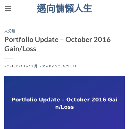
Skip
邁向慵懶人生
to
content
未分類
Portfolio Update – October 2016
Gain/Loss
POSTED ON
6 11 月, 2016
BY
GOLAZYLIFE