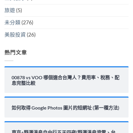
藏
金
麼
炸
水
選〉
旅遊
(5)
彈〉
位
中
中
與
填
未分類
(276)
息
能
力
美股投資
(26)
完
整
解
析〉
熱門文章
中
00878 vs VOO 哪個適合台灣人？費用率、稅務、配
息完整比較
如何取得 Google Photos 圖片的短網址 (第一種方法)
東京+野澤溫泉自由行五天四夜(野澤溫泉滑雪、台