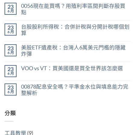
0056現在能買嗎？用殖利率區間判斷存股買
23
6 月
點
在
尚
〈0056
無
台股股利所得稅：合併計稅與分開計稅哪個划
23
現
留
在
言
6 月
算
能
在
買
尚
〈台
嗎？
無
美股ETF遺產稅：台灣人6萬美元門檻的隱藏
23
股
用
留
股
殖
言
6 月
炸彈
利
利
在
所
尚
率
〈美
得
無
區
VOO vs VT：買美國還是買全世界該怎麼選
23
股
稅：
留
間
ETF
合
言
6 月
判
在
尚
遺
併
斷
〈VOO
無
產
計
存
vs
留
稅：
稅
00878配息安全嗎？平準金水位與填息能力完
股
23
VT：
言
台
與
買
買
6 月
整解析
灣
分
點〉
美
人
開
中
在
尚
國
6
計
〈00878
無
還
萬
稅
配
留
是
美
哪
息
分類
言
買
元
個
安
全
門
划
全
世
檻
算〉
嗎？
界
的
中
平
該
隱
工具教學
(9)
準
怎