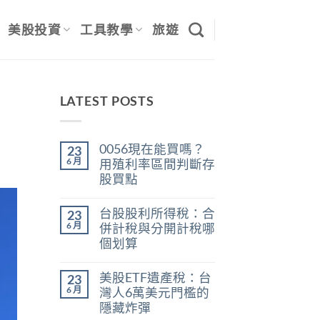
美股投資
工具教學
旅遊
LATEST POSTS
0056現在能買嗎？
23
6 月
用殖利率區間判斷存
股買點
在
尚
〈0056
無
台股股利所得稅：合
23
現
留
在
言
6 月
併計稅與分開計稅哪
能
個划算
買
嗎？
在
尚
用
〈台
無
殖
美股ETF遺產稅：台
23
股
留
利
股
言
6 月
灣人6萬美元門檻的
率
利
區
隱藏炸彈
所
間
得