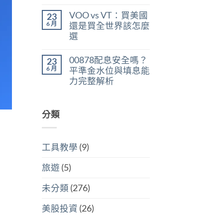
在
尚
判
稅：
〈美
無
斷
合
VOO vs VT：買美國
23
股
留
存
併
ETF
言
6 月
股
還是買全世界該怎麼
計
遺
買
稅
選
產
點〉
與
稅：
中
在
尚
分
台
〈VOO
無
開
灣
00878配息安全嗎？
23
vs
留
計
人
VT：
言
6 月
稅
平準金水位與填息能
6
買
哪
萬
力完整解析
美
個
美
國
划
在
尚
元
還
算〉
〈00878
無
門
是
中
配
留
檻
買
息
分類
言
的
全
安
隱
世
全
藏
界
嗎？
炸
該
平
彈〉
怎
工具教學
(9)
準
中
麼
金
選〉
水
中
旅遊
(5)
位
與
填
未分類
(276)
息
能
力
美股投資
(26)
完
整