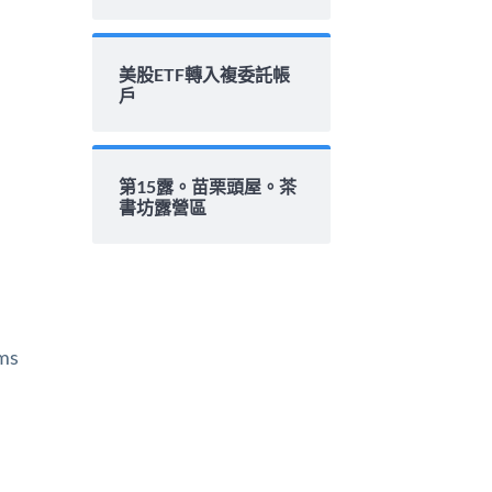
美股ETF轉入複委託帳
戶
第15露。苗栗頭屋。茶
書坊露營區
ms