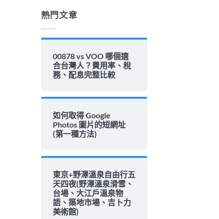
解
析〉
熱門文章
中
00878 vs VOO 哪個適
合台灣人？費用率、稅
務、配息完整比較
如何取得 Google
Photos 圖片的短網址
(第一種方法)
東京+野澤溫泉自由行五
天四夜(野澤溫泉滑雪、
台場、大江戶溫泉物
語、築地市場、吉卜力
美術館)