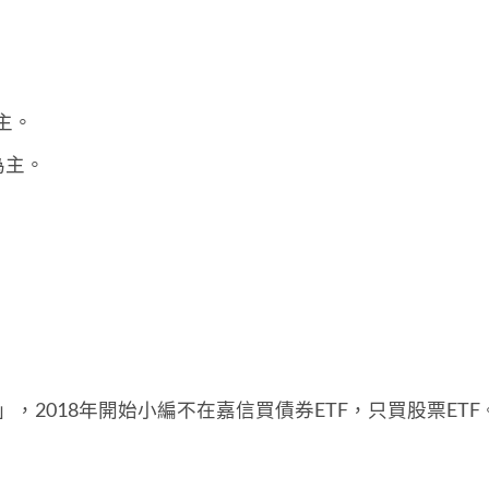
主。
F為主。
，2018年開始小編不在嘉信買債券ETF，只買股票ETF