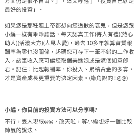
方面仍是很不自由。」，這又呼應了「投資自己就是
最好的投資」。
如果您是那種連上帝都想向您道歉的衰鬼，但是您跟
小編一樣有乖乖聽話，每天認真工作(待人有禮)(熱心
助人)(活潑大方)(人見人愛)，過去 10多年就算實質報
酬率為零也沒關係，起碼您可存下一筆不錯的工作收
入，該筆收入應可讓您取個美嬌娘或是嫁個如意郎
君。記住：比起報酬率，你投入、累積資金的多寡，
才是資產成長更重要的決定因素。(綠角說的!!@@)
小編，你目前的投資方法可以分享嗎?
不行，丟人現眼@@，改天啦，等小編想好一個比較
帥氣的說法。