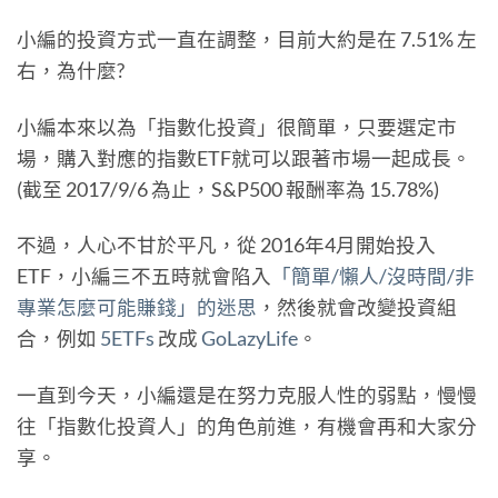
小編的投資方式一直在調整，目前大約是在 7.51% 左
右，為什麼?
小編本來以為「指數化投資」很簡單，只要選定市
場，購入對應的指數ETF就可以跟著市場一起成長。
(截至 2017/9/6 為止，S&P500 報酬率為 15.78%)
不過，人心不甘於平凡，從 2016年4月開始投入
ETF，小編三不五時就會陷入
「簡單/懶人/沒時間/非
專業怎麼可能賺錢」的迷思
，然後就會改變投資組
合，例如
5ETFs
改成
GoLazyLife
。
一直到今天，小編還是在努力克服人性的弱點，慢慢
往「指數化投資人」的角色前進，有機會再和大家分
享。