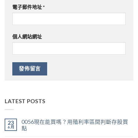
電子郵件地址
*
個人網站網址
LATEST POSTS
0056現在能買嗎？用殖利率區間判斷存股買
23
6 月
點
在
尚