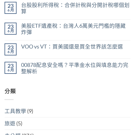
〈0056
無
台股股利所得稅：合併計稅與分開計稅哪個划
23
現
留
在
言
6 月
算
能
在
買
尚
〈台
嗎？
無
美股ETF遺產稅：台灣人6萬美元門檻的隱藏
23
股
用
留
股
殖
言
6 月
炸彈
利
利
在
所
尚
率
〈美
得
無
區
VOO vs VT：買美國還是買全世界該怎麼選
23
股
稅：
留
間
ETF
合
言
6 月
判
在
尚
遺
併
斷
〈VOO
無
產
計
存
vs
留
稅：
稅
00878配息安全嗎？平準金水位與填息能力完
股
23
VT：
言
台
與
買
買
6 月
整解析
灣
分
點〉
美
人
開
中
在
尚
國
6
計
〈00878
無
還
萬
稅
配
留
是
美
哪
息
分類
言
買
元
個
安
全
門
划
全
世
檻
算〉
嗎？
界
的
中
平
該
隱
工具教學
(9)
準
怎
藏
金
麼
炸
水
選〉
旅遊
(5)
彈〉
位
中
中
與
填