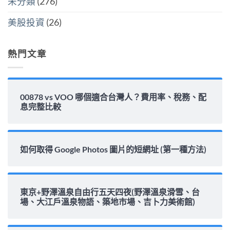
未分類
(276)
息
能
力
美股投資
(26)
完
整
解
析〉
熱門文章
中
00878 vs VOO 哪個適合台灣人？費用率、稅務、配
息完整比較
如何取得 Google Photos 圖片的短網址 (第一種方法)
東京+野澤溫泉自由行五天四夜(野澤溫泉滑雪、台
場、大江戶溫泉物語、築地市場、吉卜力美術館)