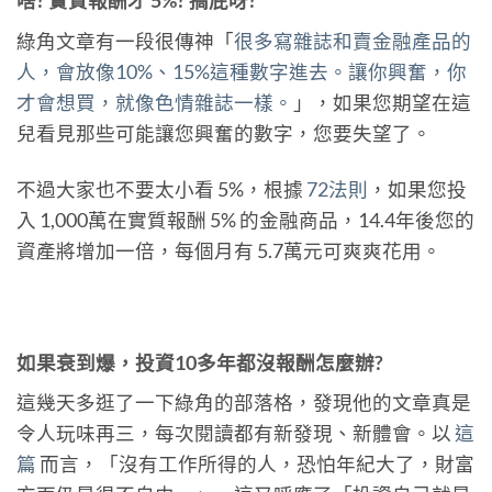
啥? 實質報酬才 5%? 搞屁呀?
綠角文章有一段很傳神「
很多寫雜誌和賣金融產品的
人，會放像10%、15%這種數字進去。讓你興奮，你
才會想買，就像色情雜誌一樣。
」，如果您期望在這
兒看見那些可能讓您興奮的數字，您要失望了。
不過大家也不要太小看 5%，根據
72法則
，如果您投
入 1,000萬在實質報酬 5% 的金融商品，14.4年後您的
資產將增加一倍，每個月有 5.7萬元可爽爽花用。
如果衰到爆，投資10多年都沒報酬怎麼辦?
這幾天多逛了一下綠角的部落格，發現他的文章真是
令人玩味再三，每次閱讀都有新發現、新體會。以
這
篇
而言，「沒有工作所得的人，恐怕年紀大了，財富