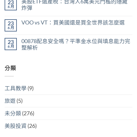
美股ETF遺產稅：台灣人6萬美元門檻的隱藏
23
股
用
留
股
殖
言
6 月
炸彈
利
利
在
所
尚
率
〈美
得
無
區
VOO vs VT：買美國還是買全世界該怎麼選
23
股
稅：
留
間
ETF
合
言
6 月
判
在
尚
遺
併
斷
〈VOO
無
產
計
存
vs
留
稅：
稅
00878配息安全嗎？平準金水位與填息能力完
股
23
VT：
言
台
與
買
買
6 月
整解析
灣
分
點〉
美
人
開
中
在
尚
國
6
計
〈00878
無
還
萬
稅
配
留
是
美
哪
息
分類
言
買
元
個
安
全
門
划
全
世
檻
算〉
嗎？
界
的
中
平
該
隱
工具教學
(9)
準
怎
藏
金
麼
炸
水
選〉
旅遊
(5)
彈〉
位
中
中
與
填
未分類
(276)
息
能
力
美股投資
(26)
完
整
解