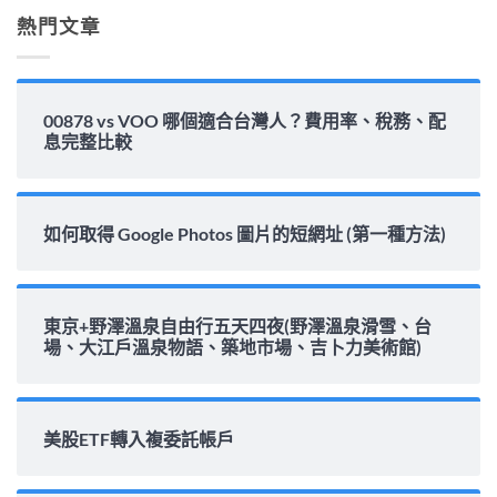
析〉
熱門文章
中
00878 vs VOO 哪個適合台灣人？費用率、稅務、配
息完整比較
如何取得 Google Photos 圖片的短網址 (第一種方法)
東京+野澤溫泉自由行五天四夜(野澤溫泉滑雪、台
場、大江戶溫泉物語、築地市場、吉卜力美術館)
美股ETF轉入複委託帳戶