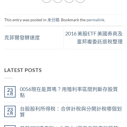
This entry was posted in
未分類
. Bookmark the
permalink
.
2016 美股ETF 美國券商及
克菲爾發酵速度
富邦複委託退稅整理
LATEST POSTS
0056現在能買嗎？用殖利率區間判斷存股買
23
6 月
點
在
尚
〈0056
無
台股股利所得稅：合併計稅與分開計稅哪個划
23
現
留
在
言
6 月
算
能
在
買
尚
〈台
嗎？
無