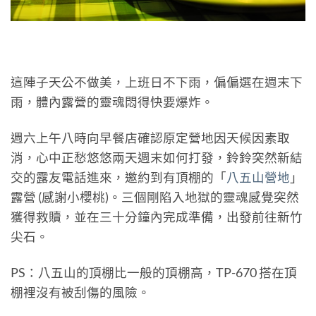
這陣子天公不做美，上班日不下雨，偏偏選在週末下
雨，體內露營的靈魂悶得快要爆炸。
週六上午八時向早餐店確認原定營地因天候因素取
消，心中正愁悠悠兩天週末如何打發，鈴鈴突然新結
交的露友電話進來，邀約到有頂棚的「
八五山營地
」
露營 (感謝小櫻桃)。三個剛陷入地獄的靈魂感覺突然
獲得救贖，並在三十分鐘內完成準備，出發前往新竹
尖石。
PS：八五山的頂棚比一般的頂棚高，TP-670 搭在頂
棚裡沒有被刮傷的風險。