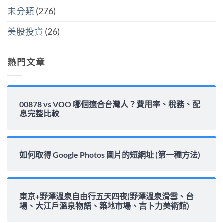
填
未分類
(276)
息
能
力
美股投資
(26)
完
整
解
析〉
熱門文章
中
00878 vs VOO 哪個適合台灣人？費用率、稅務、配
息完整比較
如何取得 Google Photos 圖片的短網址 (第一種方法)
東京+野澤溫泉自由行五天四夜(野澤溫泉滑雪、台
場、大江戶溫泉物語、築地市場、吉卜力美術館)