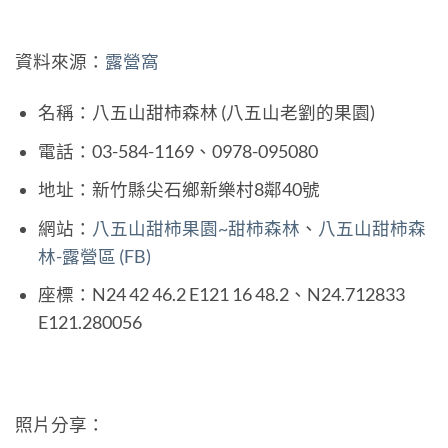
資料來源：
露營窩
名稱：八五山甜柿森林 (八五山老劉的果園)
電話：03-584-1169、0978-095080
地址：新竹縣尖石鄉新樂村8鄰40號
網站：
八五山甜柿果園~甜柿森林
、
八五山甜柿森
林-露營區 (FB)
座標：N24 42 46.2 E121 16 48.2、N24.712833
E121.280056
照片分享：