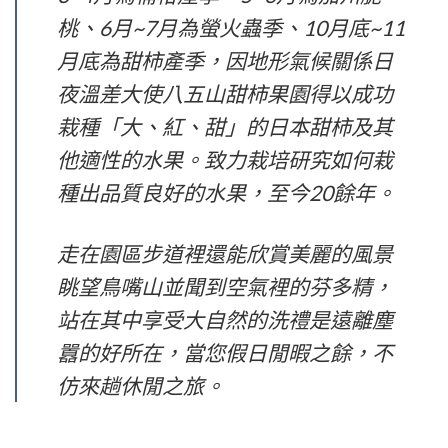
桃、6月~7月為螢火蟲季、10月底~11
月底為甜柿產季，因地形氣候關係日
夜溫差大使八五山甜柿果園得以成功
栽種「大、紅、甜」的日本甜柿及其
他適性的水果。致力栽培研究如何栽
種出品質良好的水果，至今20餘年。
走在園區步道裡還能欣賞美麗的風景
眺望鳥嘴山並聞到空氣裡的芬多精，
站在其中享受大自然的洗禮是遠離塵
囂的好所在，當您假日閒暇之餘，不
仿來趟休閒之旅。