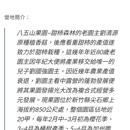
營地簡介：
八五山果園~甜柿森林的老園主劉清源
原種植香菇，後應看重甜柿的產值遂
致力於甜柿栽種，這幾年年近80歲老
園主因年紀大便將產業移交給唯一的
兒子劉國強園主。因近幾年農業產值
衰退，劉園主看中露營的蓬勃發展便
將其果園發揚光大改為複合式經營多
元發展。現果園位於新竹縣尖石鄉上
海拔約850公尺處，整個園區佔地近
20甲，每年2月中~3月初為櫻花季、
3~4月為桶柑產季、5~6月為加州脆