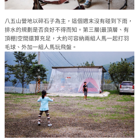
八五山營地以碎石子為主，這個週末沒有碰到下雨，
排水的規劃是否良好不得而知。第三層(最頂層、有
頂棚)空間還算充足，大約可容納兩組人馬一起打羽
毛球、外加一組人馬玩飛盤。