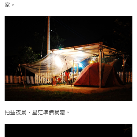
家。
拍些夜景、星茫準備就寢。