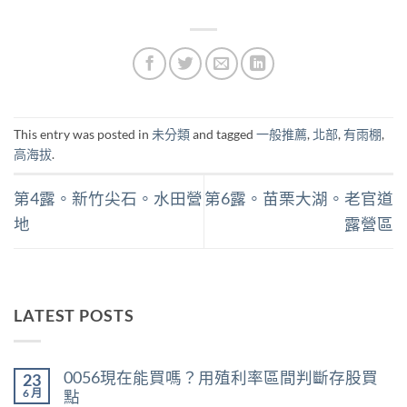
This entry was posted in
未分類
and tagged
一般推薦
,
北部
,
有雨棚
,
高海拔
.
第4露。新竹尖石。水田營
第6露。苗栗大湖。老官道
地
露營區
LATEST POSTS
0056現在能買嗎？用殖利率區間判斷存股買
23
6 月
點