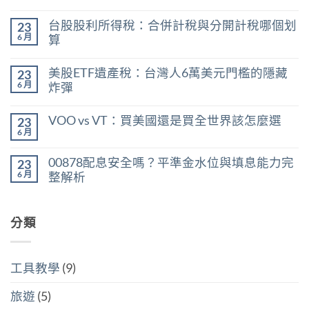
在
尚
〈0056
無
台股股利所得稅：合併計稅與分開計稅哪個划
23
現
留
在
言
6 月
算
能
在
買
尚
〈台
嗎？
無
美股ETF遺產稅：台灣人6萬美元門檻的隱藏
23
股
用
留
股
殖
言
6 月
炸彈
利
利
在
所
尚
率
〈美
得
無
區
VOO vs VT：買美國還是買全世界該怎麼選
23
股
稅：
留
間
ETF
合
言
6 月
判
在
尚
遺
併
斷
〈VOO
無
產
計
存
vs
留
稅：
稅
00878配息安全嗎？平準金水位與填息能力完
股
23
VT：
言
台
與
買
買
6 月
整解析
灣
分
點〉
美
人
開
中
在
尚
國
6
計
〈00878
無
還
萬
稅
配
留
是
美
哪
息
分類
言
買
元
個
安
全
門
划
全
世
檻
算〉
嗎？
界
的
中
平
該
隱
工具教學
(9)
準
怎
藏
金
麼
炸
水
選〉
旅遊
(5)
彈〉
位
中
中
與