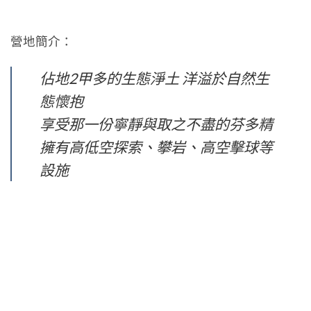
營地簡介：
佔地2甲多的生態淨土 洋溢於自然生
態懷抱
享受那一份寧靜與取之不盡的芬多精
擁有高低空探索、攀岩、高空擊球等
設施