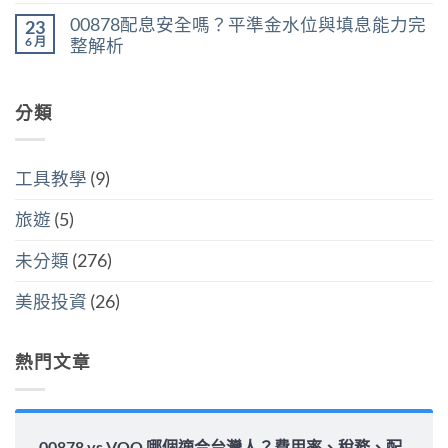
產
計
存
vs
留
稅：
稅
00878配息安全嗎？平準金水位與填息能力完
股
23
VT：
言
台
與
買
買
6 月
整解析
灣
分
點〉
美
人
開
中
在
尚
國
6
計
〈00878
無
還
萬
稅
配
留
是
美
哪
息
分類
言
買
元
個
安
全
門
划
全
世
檻
算〉
嗎？
界
的
中
平
該
隱
工具教學
(9)
準
怎
藏
金
麼
炸
水
選〉
旅遊
(5)
彈〉
位
中
中
與
填
未分類
(276)
息
能
力
美股投資
(26)
完
整
解
析〉
熱門文章
中
00878 vs VOO 哪個適合台灣人？費用率、稅務、配