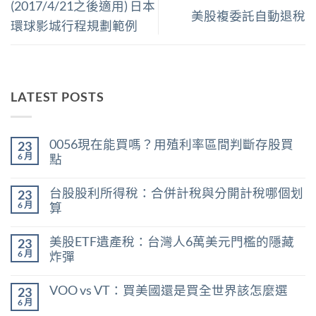
(2017/4/21之後適用) 日本
美股複委託自動退稅
環球影城行程規劃範例
LATEST POSTS
0056現在能買嗎？用殖利率區間判斷存股買
23
6 月
點
在
尚
〈0056
無
台股股利所得稅：合併計稅與分開計稅哪個划
23
現
留
在
言
6 月
算
能
在
買
尚
〈台
嗎？
無
美股ETF遺產稅：台灣人6萬美元門檻的隱藏
23
股
用
留
股
殖
言
6 月
炸彈
利
利
在
所
尚
率
〈美
得
無
區
VOO vs VT：買美國還是買全世界該怎麼選
23
股
稅：
留
間
ETF
合
言
6 月
判
在
尚
遺
併
斷
〈VOO
無