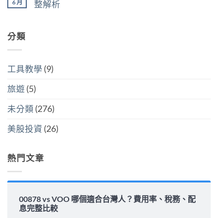
買
6 月
整解析
灣
分
點〉
美
人
開
中
在
尚
國
6
計
〈00878
無
還
萬
稅
配
留
是
美
哪
息
分類
言
買
元
個
安
全
門
划
全
世
檻
算〉
嗎？
界
的
中
平
該
隱
工具教學
(9)
準
怎
藏
金
麼
炸
水
選〉
旅遊
(5)
彈〉
位
中
中
與
填
未分類
(276)
息
能
力
美股投資
(26)
完
整
解
析〉
熱門文章
中
00878 vs VOO 哪個適合台灣人？費用率、稅務、配
息完整比較