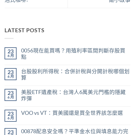
LATEST POSTS
0056現在能買嗎？用殖利率區間判斷存股買
23
6 月
點
在
尚
〈0056
無
台股股利所得稅：合併計稅與分開計稅哪個划
23
現
留
在
言
6 月
算
能
在
買
尚
〈台
嗎？
無
美股ETF遺產稅：台灣人6萬美元門檻的隱藏
23
股
用
留
股
殖
言
6 月
炸彈
利
利
在
所
尚
率
〈美
得
無
區
VOO vs VT：買美國還是買全世界該怎麼選
23
股
稅：
留
間
ETF
合
言
6 月
判
在
尚
遺
併
斷
〈VOO
無
產
計
存
vs
留
稅：
稅
00878配息安全嗎？平準金水位與填息能力完
股
23
VT：
言
台
與
買