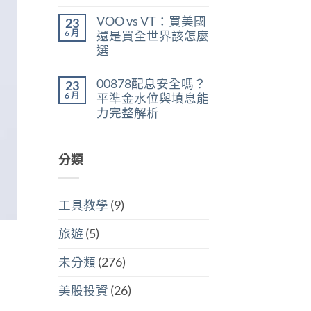
在
尚
判
稅：
〈美
無
斷
合
VOO vs VT：買美國
23
股
留
存
併
ETF
言
6 月
股
還是買全世界該怎麼
計
遺
買
稅
選
產
點〉
與
稅：
中
在
尚
分
台
〈VOO
無
開
灣
00878配息安全嗎？
23
vs
留
計
人
VT：
言
6 月
稅
平準金水位與填息能
6
買
哪
萬
力完整解析
美
個
美
國
划
在
尚
元
還
算〉
〈00878
無
門
是
中
配
留
檻
買
息
分類
言
的
全
安
隱
世
全
藏
界
嗎？
炸
該
平
彈〉
怎
工具教學
(9)
準
中
麼
金
選〉
水
中
旅遊
(5)
位
與
填
未分類
(276)
息
能
力
美股投資
(26)
完
整