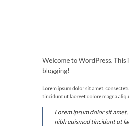
Welcome to WordPress. This is y
blogging!
Lorem ipsum dolor sit amet, consectet
tincidunt ut laoreet dolore magna aliq
Lorem ipsum dolor sit amet,
nibh euismod tincidunt ut l