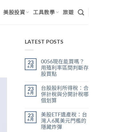
美股投資
工具教學
旅遊
LATEST POSTS
0056現在能買嗎？
23
6 月
用殖利率區間判斷存
股買點
在
尚
〈0056
無
台股股利所得稅：合
23
現
留
在
言
6 月
併計稅與分開計稅哪
能
個划算
買
嗎？
在
尚
用
〈台
無
殖
美股ETF遺產稅：台
23
股
留
利
股
言
6 月
灣人6萬美元門檻的
率
利
區
隱藏炸彈
所
間
得