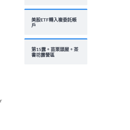
美股ETF轉入複委託帳
戶
第15露。苗栗頭屋。茶
書坊露營區
r