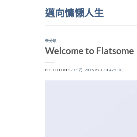
Skip
邁向慵懶人生
to
content
未分類
Welcome to Flatsome
POSTED ON
19 11 月, 2015
BY
GOLAZYLIFE