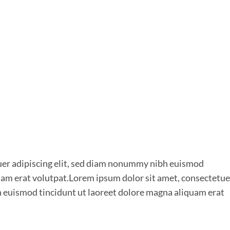
uer adipiscing elit, sed diam nonummy nibh euismod
uam erat volutpat.Lorem ipsum dolor sit amet, consectetue
h euismod tincidunt ut laoreet dolore magna aliquam erat