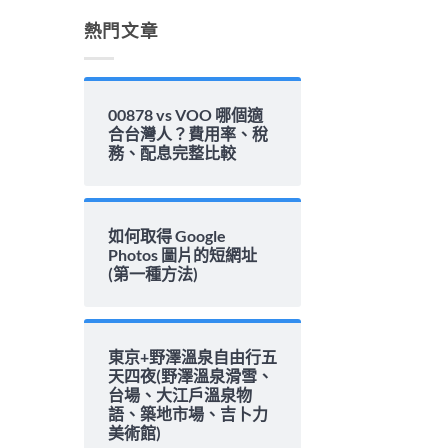
解
析〉
熱門文章
中
00878 vs VOO 哪個適
合台灣人？費用率、稅
務、配息完整比較
如何取得 Google
Photos 圖片的短網址
(第一種方法)
東京+野澤溫泉自由行五
天四夜(野澤溫泉滑雪、
台場、大江戶溫泉物
語、築地市場、吉卜力
美術館)