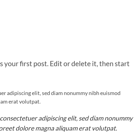
our first post. Edit or delete it, then start
uer adipiscing elit, sed diam nonummy nibh euismod
uam erat volutpat.
 consectetuer adipiscing elit, sed diam nonummy
aoreet dolore magna aliquam erat volutpat.