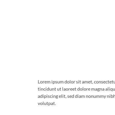
Lorem ipsum dolor sit amet, consectet
tincidunt ut laoreet dolore magna aliq
adipiscing elit, sed diam nonummy nib
volutpat.