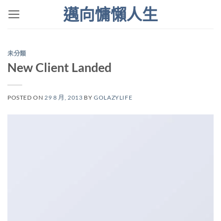
Skip
邁向慵懶人生
to
content
未分類
New Client Landed
POSTED ON
29 8 月, 2013
BY
GOLAZYLIFE