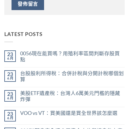
LATEST POSTS
0056現在能買嗎？用殖利率區間判斷存股買
23
6 月
點
在
尚
〈0056
無
台股股利所得稅：合併計稅與分開計稅哪個划
23
現
留
在
言
6 月
算
能
在
買
尚
〈台
嗎？
無
美股ETF遺產稅：台灣人6萬美元門檻的隱藏
23
股
用
留
股
殖
言
6 月
炸彈
利
利
在
所
尚
率
〈美
得
無
區
VOO vs VT：買美國還是買全世界該怎麼選
23
股
稅：
留
間
ETF
合
言
6 月
判
在
尚
遺
併
斷
〈VOO
無
產
計
存
vs
留