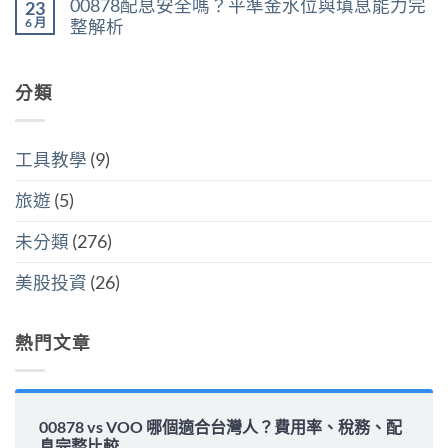
稅：
稅
00878配息安全嗎？平準金水位與填息能力完
股
23
VT：
言
台
與
買
買
6 月
整解析
灣
分
點〉
美
人
開
中
在
尚
國
6
計
〈00878
無
還
萬
稅
配
留
是
美
哪
息
分類
言
買
元
個
安
全
門
划
全
世
檻
算〉
嗎？
界
的
中
平
該
隱
工具教學
(9)
準
怎
藏
金
麼
炸
水
選〉
旅遊
(5)
彈〉
位
中
中
與
填
未分類
(276)
息
能
力
美股投資
(26)
完
整
解
析〉
熱門文章
中
00878 vs VOO 哪個適合台灣人？費用率、稅務、配
息完整比較