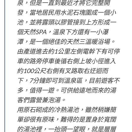
泉，但是一直到最近才將它完整開
發，當地居民用水泥石塊圍成一個小
池，並將露頭以膠管接到上方形成一
個天然SPA，溫泉下方還有一小瀑
潭，是一個絕佳的天然三溫暖浴場。
由產道進去約1公里左側電幹下有可停
車的路旁停車後循右側上坡小徑進入
約100公尺右側有叉路取右迂迴而
下，7分鐘即可到溫泉區，目前遊客不
多，值得一遊。可供給遠地而來的湯
客們露營兼泡湯。
用原石砌成的冷熱湯池，雖然稍嫌簡
單卻很有原味，難得的是置身於寬闊
的湯池裡，一抬頭一望眼，就是層層