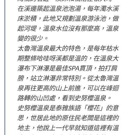
在溪邊築起溫泉池泡湯，每年濁水溪
床淤積，此地又規劃溫泉游泳池，做
起河堤，溫泉水位沒有那麼高，溫泉
變的很少。
太魯灣溫泉最大的特色，是每年枯水
期整條哈哇呀溪都是溫的，在溫泉大
瀑布下淋瀑是最佳SPA貫頂，拍打肩
膀，站立淋瀑非常特別。從太魯灣溫
泉再往更高的山上前進，可以在峰迴
路轉的山凹處，看到史努櫻溫泉。
史努櫻溫泉是泰雅族語「櫻花」的意
思，世居此地的原住民老闆是這裡的
地主，他說上一代早就知道這裡有溫