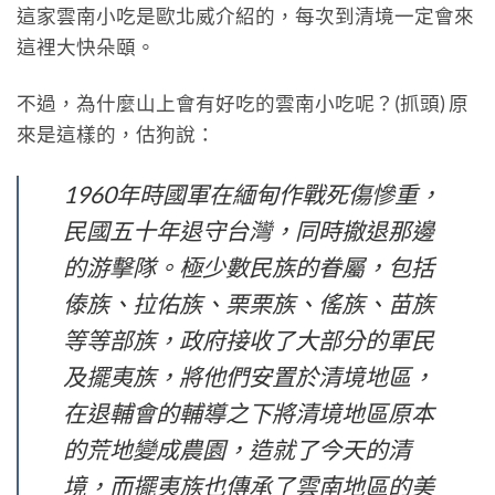
這家雲南小吃是歐北威介紹的，每次到清境一定會來
這裡大快朵頤。
不過，為什麼山上會有好吃的雲南小吃呢？(抓頭) 原
來是這樣的，估狗說：
1960年時國軍在緬甸作戰死傷慘重，
民國五十年退守台灣，同時撤退那邊
的游擊隊。極少數民族的眷屬，包括
傣族、拉佑族、栗栗族、傜族、苗族
等等部族，政府接收了大部分的軍民
及擺夷族，將他們安置於清境地區，
在退輔會的輔導之下將清境地區原本
的荒地變成農園，造就了今天的清
境，而擺夷族也傳承了雲南地區的美