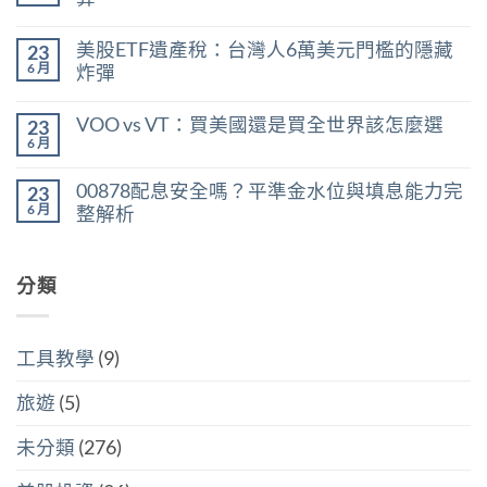
能
在
買
尚
〈台
嗎？
無
美股ETF遺產稅：台灣人6萬美元門檻的隱藏
23
股
用
留
股
殖
言
6 月
炸彈
利
利
在
所
尚
率
〈美
得
無
區
VOO vs VT：買美國還是買全世界該怎麼選
23
股
稅：
留
間
ETF
合
言
6 月
判
在
尚
遺
併
斷
〈VOO
無
產
計
存
vs
留
稅：
稅
00878配息安全嗎？平準金水位與填息能力完
股
23
VT：
言
台
與
買
買
6 月
整解析
灣
分
點〉
美
人
開
中
在
尚
國
6
計
〈00878
無
還
萬
稅
配
留
是
美
哪
息
分類
言
買
元
個
安
全
門
划
全
世
檻
算〉
嗎？
界
的
中
平
該
隱
工具教學
(9)
準
怎
藏
金
麼
炸
水
選〉
旅遊
(5)
彈〉
位
中
中
與
填
未分類
(276)
息
能
力