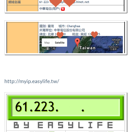
http://myip.easylife.tw/