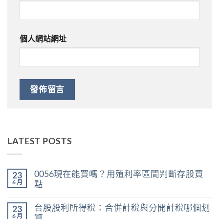
個人網站網址
LATEST POSTS
0056現在能買嗎？用殖利率區間判斷存股買
23
6 月
點
在
尚
〈0056
無
台股股利所得稅：合併計稅與分開計稅哪個划
23
現
留
在
言
6 月
算