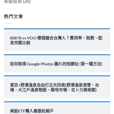
美股投資
(26)
完
整
解
析〉
熱門文章
中
00878 vs VOO 哪個適合台灣人？費用率、稅務、配
息完整比較
如何取得 Google Photos 圖片的短網址 (第一種方法)
東京+野澤溫泉自由行五天四夜(野澤溫泉滑雪、台
場、大江戶溫泉物語、築地市場、吉卜力美術館)
美股ETF轉入複委託帳戶