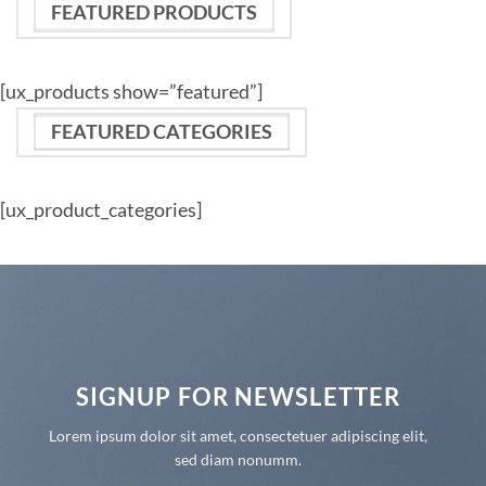
FEATURED PRODUCTS
[ux_products show=”featured”]
FEATURED CATEGORIES
[ux_product_categories]
SIGNUP FOR NEWSLETTER
Lorem ipsum dolor sit amet, consectetuer adipiscing elit,
sed diam nonumm.