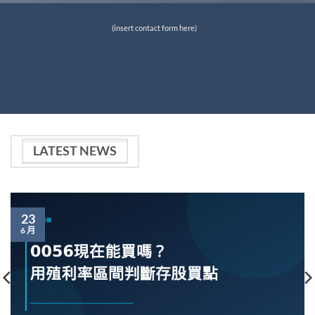
(insert contact form here)
LATEST NEWS
23
6 月