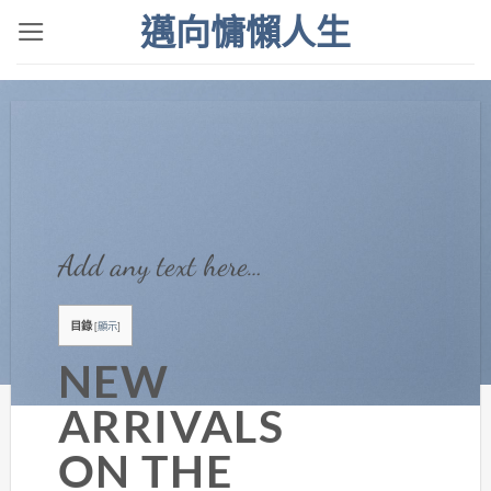
Skip
邁向慵懶人生
to
content
Add any text here…
目錄
[
顯示
]
NEW
ARRIVALS
ON THE