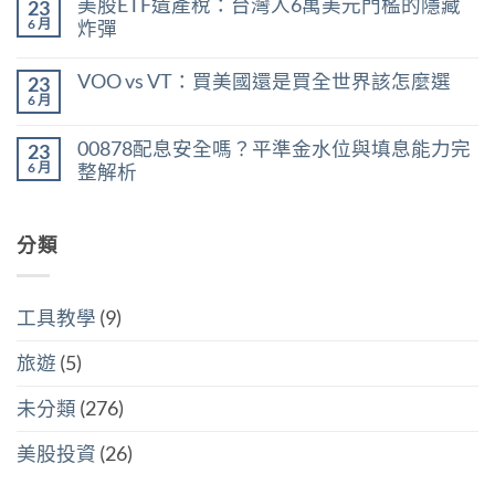
美股ETF遺產稅：台灣人6萬美元門檻的隱藏
23
股
用
留
股
殖
言
6 月
炸彈
利
利
在
所
尚
率
〈美
得
無
區
VOO vs VT：買美國還是買全世界該怎麼選
23
股
稅：
留
間
ETF
合
言
6 月
判
在
尚
遺
併
斷
〈VOO
無
產
計
存
vs
留
稅：
稅
00878配息安全嗎？平準金水位與填息能力完
股
23
VT：
言
台
與
買
買
6 月
整解析
灣
分
點〉
美
人
開
中
在
尚
國
6
計
〈00878
無
還
萬
稅
配
留
是
美
哪
息
分類
言
買
元
個
安
全
門
划
全
世
檻
算〉
嗎？
界
的
中
平
該
隱
工具教學
(9)
準
怎
藏
金
麼
炸
水
選〉
旅遊
(5)
彈〉
位
中
中
與
填
未分類
(276)
息
能
力
美股投資
(26)
完
整
解