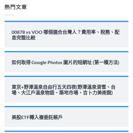
析〉
熱門文章
中
00878 vs VOO 哪個適合台灣人？費用率、稅務、配
息完整比較
如何取得 Google Photos 圖片的短網址 (第一種方法)
東京+野澤溫泉自由行五天四夜(野澤溫泉滑雪、台
場、大江戶溫泉物語、築地市場、吉卜力美術館)
美股ETF轉入複委託帳戶