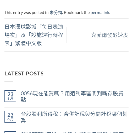
This entry was posted in
未分類
. Bookmark the
permalink
.
日本環球影城「每日表演
場次」及「設施運行時程
克菲爾發酵速度
表」繁體中文版
LATEST POSTS
0056現在能買嗎？用殖利率區間判斷存股買
23
6 月
點
在
尚
〈0056
無
台股股利所得稅：合併計稅與分開計稅哪個划
23
現
留
在
言
6 月
算
能
在
買
尚
〈台
嗎？
無