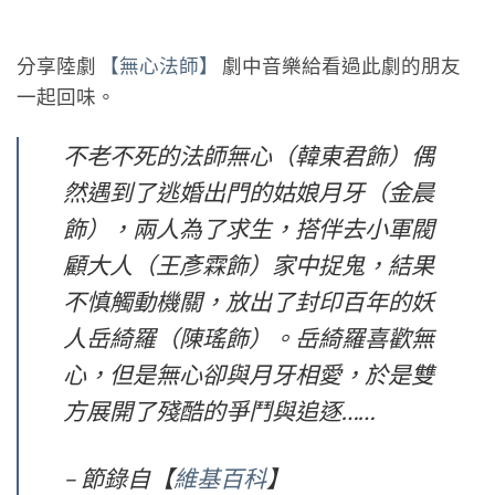
分享陸劇
【無心法師】
劇中音樂給看過此劇的朋友
一起回味。
不老不死的法師無心（韓東君飾）偶
然遇到了逃婚出門的姑娘月牙（金晨
飾），兩人為了求生，搭伴去小軍閥
顧大人（王彥霖飾）家中捉鬼，結果
不慎觸動機關，放出了封印百年的妖
人岳綺羅（陳瑤飾）。岳綺羅喜歡無
心，但是無心卻與月牙相愛，於是雙
方展開了殘酷的爭鬥與追逐……
– 節錄自【
維基百科
】