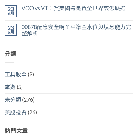
所
尚
率
〈美
得
無
區
VOO vs VT：買美國還是買全世界該怎麼選
23
股
稅：
留
間
ETF
合
言
6 月
判
在
尚
遺
併
斷
〈VOO
無
產
計
存
vs
留
稅：
稅
00878配息安全嗎？平準金水位與填息能力完
股
23
VT：
言
台
與
買
買
6 月
整解析
灣
分
點〉
美
人
開
中
在
尚
國
6
計
〈00878
無
還
萬
稅
配
留
是
美
哪
息
分類
言
買
元
個
安
全
門
划
全
世
檻
算〉
嗎？
界
的
中
平
該
隱
工具教學
(9)
準
怎
藏
金
麼
炸
水
選〉
旅遊
(5)
彈〉
位
中
中
與
填
未分類
(276)
息
能
力
美股投資
(26)
完
整
解
析〉
熱門文章
中