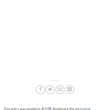
This entry was posted in
未分類
. Bookmark the
permalink
.