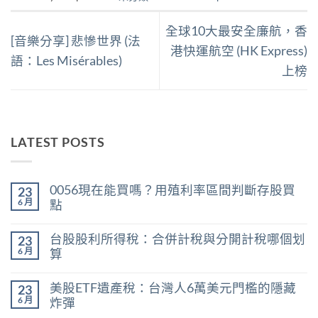
全球10大最安全廉航，香
[音樂分享] 悲慘世界 (法
港快運航空 (HK Express)
語：Les Misérables)
上榜
LATEST POSTS
0056現在能買嗎？用殖利率區間判斷存股買
23
6 月
點
在
尚
〈0056
無
台股股利所得稅：合併計稅與分開計稅哪個划
23
現
留
在
言
6 月
算
能
在
買
尚
〈台
嗎？
無
美股ETF遺產稅：台灣人6萬美元門檻的隱藏
23
股
用
留
股
殖
言
6 月
炸彈
利
利
在