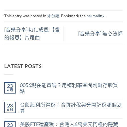
This entry was posted in
未分類
. Bookmark the
permalink
.
[音樂分享] 幻化成風 【貓
[音樂分享] 無心法師
的報恩】片尾曲
LATEST POSTS
0056現在能買嗎？用殖利率區間判斷存股買
23
6 月
點
在
尚
〈0056
無
台股股利所得稅：合併計稅與分開計稅哪個划
23
現
留
在
言
6 月
算
能
在
買
尚
〈台
嗎？
無
美股ETF遺產稅：台灣人6萬美元門檻的隱藏
23
股
用
留