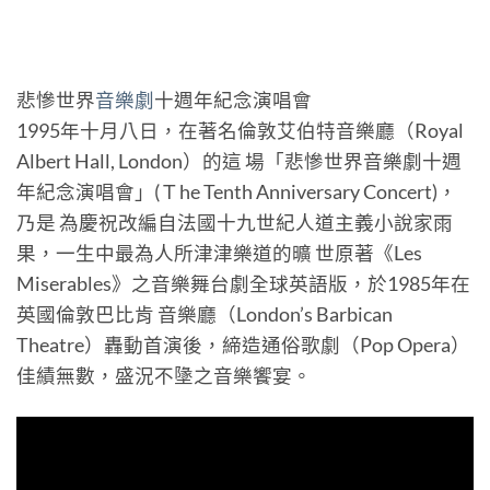
悲慘世界
音樂劇
十週年紀念演唱會
1995年十月八日，在著名倫敦艾伯特音樂廳（Royal
Albert Hall, London）的這 場「悲慘世界音樂劇十週
年紀念演唱會」(Ｔhe Tenth Anniversary Concert)，
乃是 為慶祝改編自法國十九世紀人道主義小說家雨
果，一生中最為人所津津樂道的曠 世原著《Les
Miserables》之音樂舞台劇全球英語版，於1985年在
英國倫敦巴比肯 音樂廳（London’s Barbican
Theatre）轟動首演後，締造通俗歌劇（Pop Opera）
佳績無數，盛況不墬之音樂饗宴。