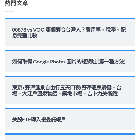
熱門文章
中
00878 vs VOO 哪個適合台灣人？費用率、稅務、配
息完整比較
如何取得 Google Photos 圖片的短網址 (第一種方法)
東京+野澤溫泉自由行五天四夜(野澤溫泉滑雪、台
場、大江戶溫泉物語、築地市場、吉卜力美術館)
美股ETF轉入複委託帳戶