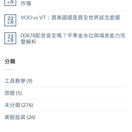
股
殖
言
6 月
炸彈
利
利
在
所
尚
率
〈美
得
無
區
VOO vs VT：買美國還是買全世界該怎麼選
23
股
稅：
留
間
ETF
合
言
6 月
判
在
尚
遺
併
斷
〈VOO
無
產
計
存
vs
留
稅：
稅
00878配息安全嗎？平準金水位與填息能力完
股
23
VT：
言
台
與
買
買
6 月
整解析
灣
分
點〉
美
人
開
中
在
尚
國
6
計
〈00878
無
還
萬
稅
配
留
是
美
哪
息
分類
言
買
元
個
安
全
門
划
全
世
檻
算〉
嗎？
界
的
中
平
該
隱
工具教學
(9)
準
怎
藏
金
麼
炸
水
選〉
旅遊
(5)
彈〉
位
中
中
與
填
未分類
(276)
息
能
力
美股投資
(26)
完
整
解
析〉