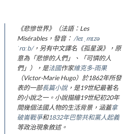
《悲慘世界》（法語：Les
Misérables，發音：
/leɪ ˌmɪzə
ˈrɑːb/
，另有中文譯名《孤星淚》，原
意為「悲慘的人們」、「可憐的人
們」），是
法國
作家
維克多·雨果
（Victor-Marie Hugo）於1862年所發
表的一部
長篇小說
，是19世紀最著名
的小說之一。小說描繪19世紀初20年
間幾個法國人物的生活背景，涵蓋
拿
破崙戰爭
和
1832年巴黎共和黨人起義
等政治現象敘述。