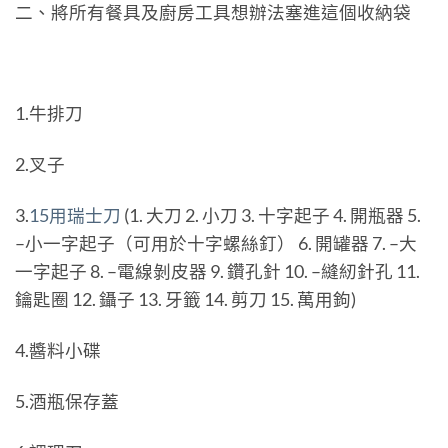
二、將所有餐具及廚房工具想辦法塞進這個收納袋
1.牛排刀
2.叉子
3.
15用瑞士刀
(1. 大刀 2. 小刀 3. 十字起子 4. 開瓶器 5.
–小一字起子（可用於十字螺絲釘） 6. 開罐器 7. –大
一字起子 8. –電線剝皮器 9. 鑽孔針 10. –縫紉針孔 11.
鑰匙圈 12. 鑷子 13. 牙籤 14. 剪刀 15. 萬用鉤)
4.醬料小碟
5.酒瓶保存蓋