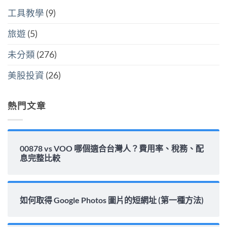
的
中
平
該
隱
工具教學
(9)
準
怎
藏
金
麼
炸
水
選〉
旅遊
(5)
彈〉
位
中
中
與
填
未分類
(276)
息
能
力
美股投資
(26)
完
整
解
析〉
熱門文章
中
00878 vs VOO 哪個適合台灣人？費用率、稅務、配
息完整比較
如何取得 Google Photos 圖片的短網址 (第一種方法)