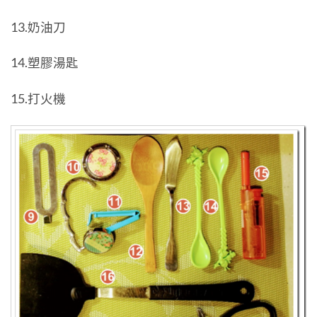
13.奶油刀
14.塑膠湯匙
15.打火機