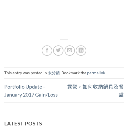
This entry was posted in
未分類
. Bookmark the
permalink
.
Portfolio Update –
露營，如何收納鍋具及餐
January 2017 Gain/Loss
盤
LATEST POSTS