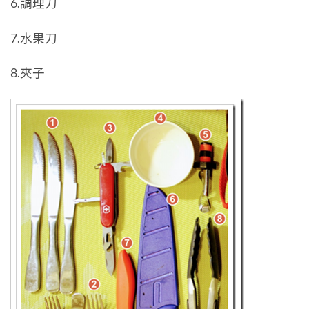
6.調理刀
7.水果刀
8.夾子