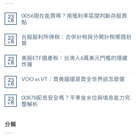
0056現在能買嗎？用殖利率區間判斷存股買
23
6 月
點
在
尚
〈0056
無
台股股利所得稅：合併計稅與分開計稅哪個划
23
現
留
在
言
6 月
算
能
在
買
尚
〈台
嗎？
無
美股ETF遺產稅：台灣人6萬美元門檻的隱藏
23
股
用
留
股
殖
言
6 月
炸彈
利
利
在
所
尚
率
〈美
得
無
區
VOO vs VT：買美國還是買全世界該怎麼選
23
股
稅：
留
間
ETF
合
言
6 月
判
在
尚
遺
併
斷
〈VOO
無
產
計
存
vs
留
稅：
稅
00878配息安全嗎？平準金水位與填息能力完
股
23
VT：
言
台
與
買
買
6 月
整解析
灣
分
點〉
美
人
開
中
在
尚
國
6
計
〈00878
無
還
萬
稅
配
留
是
美
哪
息
分類
言
買
元
個
安
全
門
划
全
世
檻
算〉
嗎？
界