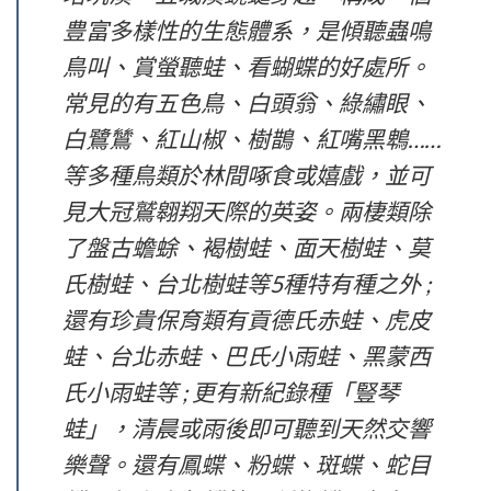
豊富多樣性的生態體系，是傾聽蟲鳴
鳥叫、賞螢聽蛙、看蝴蝶的好處所。
常見的有五色鳥、白頭翁、綠繡眼、
白鷺鷥、紅山椒、樹鵲、紅嘴黑鵯……
等多種鳥類於林間啄食或嬉戲，並可
見大冠鷲翱翔天際的英姿。兩棲類除
了盤古蟾蜍、褐樹蛙、面天樹蛙、莫
氏樹蛙、台北樹蛙等5種特有種之外 ;
還有珍貴保育類有貢德氏赤蛙、虎皮
蛙、台北赤蛙、巴氏小雨蛙、黑蒙西
氏小雨蛙等 ; 更有新紀錄種「豎琴
蛙」，清晨或雨後即可聽到天然交響
樂聲。還有鳳蝶、粉蝶、斑蝶、蛇目