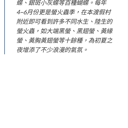
蝶、銀斑小灰蝶等百種蝴蝶。每年
4~6月份更是螢火蟲季，在本渡假村
附近即可看到許多不同水生、陸生的
螢火蟲，如大端黑螢、黑翅螢、黃緣
螢、黃胸黃翅螢等十餘種，為初夏之
夜增添了不少浪漫的氣氛。