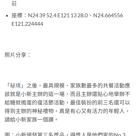
莊
座標：N24 39 52.4 E121 13 28.0、N24.664556
E121.224444
照片分享：
「
秘境
」之後，最具規模、家族數最多的共餐活動應
該就是小新主辦的這一場，而且主辦還貼心地舉辦不
給糖就搗蛋的復活節活動，最佳裝扮的前三名還可以
得到主辦的神秘禮物，真是有心又有活力的年輕人，
請給小新家族一個讚。
圖：小新頒發第三名獎品，得獎人是他們家的No.3