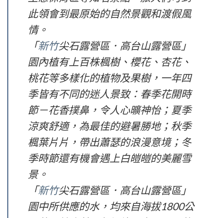
此領會到最原始的自然景觀和渡假風
情。
「
新竹
尖石露營區．高台山露營區」
園內植有上百株楓樹、櫻花、杏花、
桃花等多樣化的植物及果樹，一年四
季皆有不同的迷人景致：春季花開時
節－花香撲鼻，令人心曠神怡；夏季
涼爽舒適，為最佳的避暑勝地；秋季
楓葉片片，帶出蕭瑟的浪漫意境；冬
季時節還有機會遇上白皚皚的美麗雪
景。
「
新竹
尖石露營區．高台山露營區」
園中所供應的水，均來自海拔1800公