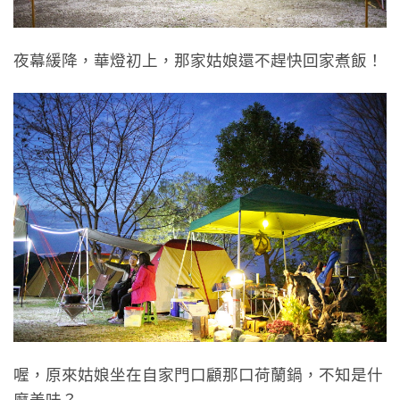
夜幕緩降，華燈初上，那家姑娘還不趕快回家煮飯！
喔，原來姑娘坐在自家門口顧那口荷蘭鍋，不知是什
麼美味？