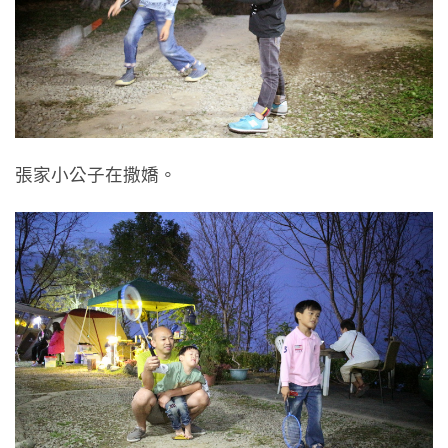
張家小公子在撒嬌。