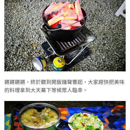
鏘鏘鏘鏘，終於聽到開飯鐘聲響起，大家趕快把美味
的料理拿到大天幕下等候眾人臨幸。