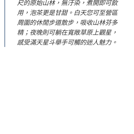
尺的原始山林，無汙染，煮開即可飲
用，泡茶更是甘甜。白天您可至營區
周圍的休閒步道散步，吸收山林芬多
精；夜晚則可躺在寬敞草原上觀星，
感受滿天星斗舉手可觸的迷人魅力。