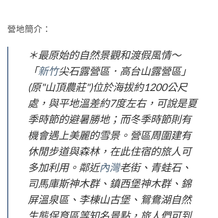
營地簡介：
＊最原始的自然景觀和渡假風情～
「
新竹
尖石露營區．高台山露營區」
(原"山頂農莊")位於海拔約1200公尺
處，與平地溫差約7度左右，可說是夏
季時節的避暑勝地；而冬季時節則有
機會遇上美麗的雪景。營區周圍建有
休閒步道與森林，在此住宿的旅人可
多加利用。鄰近
內灣
老街、青蛙石、
司馬庫斯神木群、鎮西堡神木群、錦
屏溫泉區、李棟山古堡、鴛鴦湖自然
生態保育區等知名景點，旅人們可到