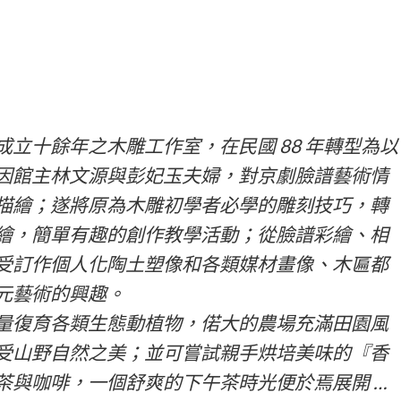
立十餘年之木雕工作室，在民國 88 年轉型為以
因館主林文源與彭妃玉夫婦，對京劇臉譜藝術情
描繪；遂將原為木雕初學者必學的雕刻技巧，轉
繪，簡單有趣的創作教學活動；從臉譜彩繪、相
受訂作個人化陶土塑像和各類媒材畫像、木匾都
元藝術的興趣。
量復育各類生態動植物，偌大的農場充滿田園風
受山野自然之美；並可嘗試親手烘培美味的『香
茶與咖啡，一個舒爽的下午茶時光便於焉展開 …