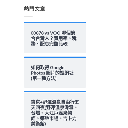
解
析〉
熱門文章
中
00878 vs VOO 哪個適
合台灣人？費用率、稅
務、配息完整比較
如何取得 Google
Photos 圖片的短網址
(第一種方法)
東京+野澤溫泉自由行五
天四夜(野澤溫泉滑雪、
台場、大江戶溫泉物
語、築地市場、吉卜力
美術館)