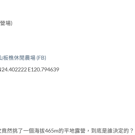
營場)
板樵休閒農場 (FB)
24.402222 E120.794639
竟然挑了一個海拔465m的平地露營，到底是誰決定的？