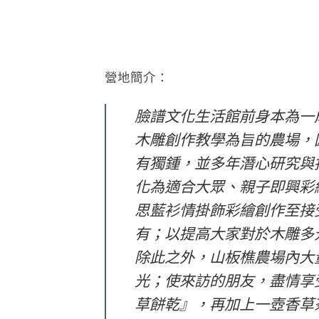
營地簡介：
臉譜文化生活館前身本為一成
木雕創作教學為旨的農場，
有獨鍾，並多年潛心研究與
化為適合大眾、親子即興彩
思藍衫情掛飾彩繪創作至接
有；以提高大家對於木雕多
除此之外，山板樵農場內大
光；使來訪的朋友，盡情享
草餅乾』，再加上一壺香草