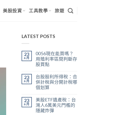
美股投資
工具教學
旅遊
LATEST POSTS
0056現在能買嗎？
23
6 月
用殖利率區間判斷存
股買點
在
尚
〈0056
無
台股股利所得稅：合
23
現
留
在
言
6 月
併計稅與分開計稅哪
能
個划算
買
嗎？
在
尚
用
〈台
無
殖
美股ETF遺產稅：台
23
股
留
利
股
言
6 月
灣人6萬美元門檻的
率
利
區
隱藏炸彈
所
間
得