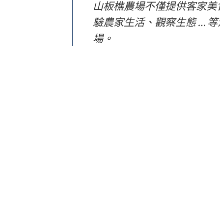
山板樵農場不僅提供客家美
驗農家生活、觀察生態 … 
場。