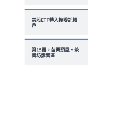
美股ETF轉入複委託帳
戶
第15露。苗栗頭屋。茶
書坊露營區