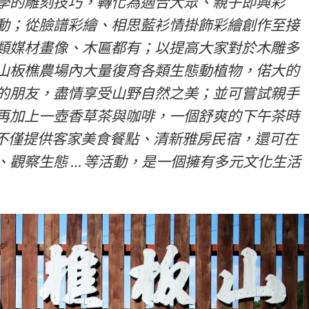
學的雕刻技巧，轉化為適合大眾、親子即興彩
動；從臉譜彩繪、相思藍衫情掛飾彩繪創作至接
類媒材畫像、木匾都有；以提高大家對於木雕多
山板樵農場內大量復育各類生態動植物，偌大的
的朋友，盡情享受山野自然之美；並可嘗試親手
再加上一壺香草茶與咖啡，一個舒爽的下午茶時
場不僅提供客家美食餐點、清新雅房民宿，還可在
觀察生態 … 等活動，是一個擁有多元文化生活