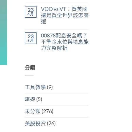
在
尚
判
稅：
〈美
無
斷
合
VOO vs VT：買美國
23
股
留
存
併
ETF
言
6 月
股
還是買全世界該怎麼
計
遺
買
稅
選
產
點〉
與
稅：
中
在
尚
分
台
〈VOO
無
開
灣
00878配息安全嗎？
23
vs
留
計
人
VT：
言
6 月
稅
平準金水位與填息能
6
買
哪
萬
力完整解析
美
個
美
國
划
在
尚
元
還
算〉
〈00878
無
門
是
中
配
留
檻
買
息
分類
言
的
全
安
隱
世
全
藏
界
嗎？
炸
該
平
彈〉
怎
工具教學
(9)
準
中
麼
金
選〉
水
中
旅遊
(5)
位
與
填
未分類
(276)
息
能
力
美股投資
(26)
完
整