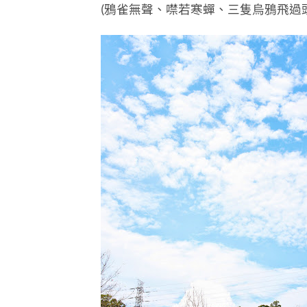
(鴉雀無聲、噤若寒蟬、三隻烏鴉飛過頭