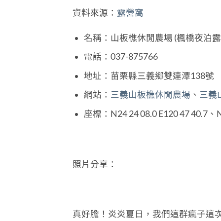
資料來源：
露營窩
名稱：山板樵休閒農場 (楓橋夜泊露
電話：037-875766
地址：苗栗縣三義鄉雙連潭138號
網站：
三義山板樵休閒農場
、
三義山
座標：N24 24 08.0 E120 47 40.7、N
照片分享：
真好膽！炎炎夏日，我們這群瘋子這次