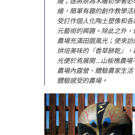
繪；遂將原為木雕初學者必
繪，簡單有趣的創作教學活
受訂作個人化陶土塑像和各
元藝術的興趣。除此之外，
農場充滿田園風光；使來訪
烘培美味的『香草餅乾』，
光便於焉展開 …山板樵農
農場內露營、體驗農家生活、
體驗感受的農場。