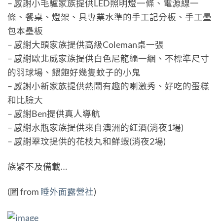
– 感謝小毛驢家族提供LED照明燈一條、電源線一
條、餐桌、燈架、具專業水準的手工記分板、手工壘
包本壘板
– 感謝大頭家族提供高級Coleman桌一張
– 感謝歐北威家族提供白色尼龍繩一綑、不標準尺寸
的羽球場、餵飽好幾隻蚊子的小鬼
– 感謝小新家族提供熱鬧有趣的喇激秀、好吃的蛋糕
和比臉大
– 感謝Ben提供真人導航
– 感謝水瓶家族提供來自澳洲的紅酒(消夜1場)
– 感謝翠玟提供的花枝丸和鮮蝦(消夜2場)
族繁不及備載…
(圖 from
睡外面露營社
)