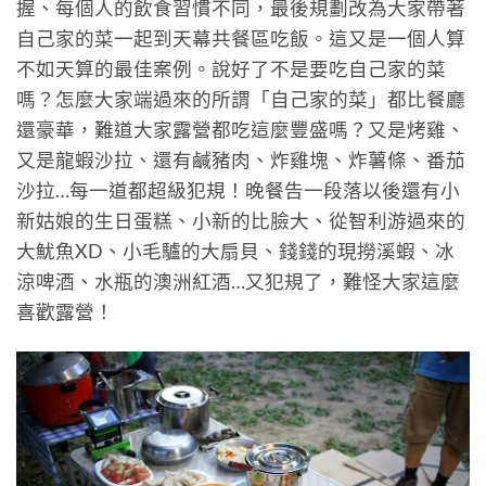
握、每個人的飲食習慣不同，最後規劃改為大家帶著
自己家的菜一起到天幕共餐區吃飯。這又是一個人算
不如天算的最佳案例。說好了不是要吃自己家的菜
嗎？怎麼大家端過來的所謂「自己家的菜」都比餐廳
還豪華，難道大家露營都吃這麼豐盛嗎？又是烤雞、
又是龍蝦沙拉、還有鹹豬肉、炸雞塊、炸薯條、番茄
沙拉…每一道都超級犯規！晚餐告一段落以後還有小
新姑娘的生日蛋糕、小新的比臉大、從智利游過來的
大魷魚XD、小毛驢的大扇貝、錢錢的現撈溪蝦、冰
涼啤酒、水瓶的澳洲紅酒…又犯規了，難怪大家這麼
喜歡露營！