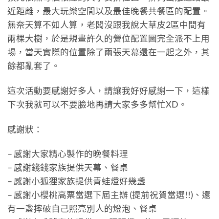
近距離，最大玩樂空間以及最佳晚餐共餐區的配置。
無奈天算不如人算，老闆沒跟我說大草皮2區中間有
兩棵大樹，於是規畫許久的營位配置圖完全派不上用
場，當天實際的位置除了兩張天幕還在一起之外，其
餘都亂套了。
這次活動要感謝好多人，請讓我好好感謝一下，這樣
下次我就可以不要臉地再請大家多多幫忙XD。
感謝狀：
– 感謝大家精心製作的晚餐料理
– 感謝錢錢家族提供天幕、餐桌
– 感謝小狐狸家族提供青蛙燈好幾盞
– 感謝小櫻桃高票當選下屆主辦 (提前祝賀當選!!)、還
有一盞摔破自己照亮別人的燈泡、餐桌