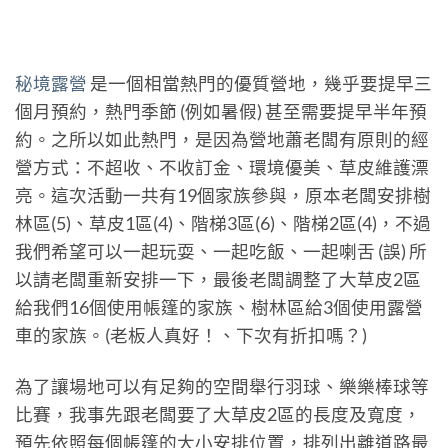
秘境露營
是一個相當熱門的優質營地，幾乎要提早三
個月預約，熱門季節 (例如暑假) 甚至需要提早半年預
約。之所以如此熱門，是因為營地蕭老闆有原則的經
營方式：不超收、不收訂金、環境優美、草皮維護漂
亮。這次活動一共有19個家族參與，原本老闆安排樹
林區(5)、草皮1區(4)、階梯3區(6)、階梯2區(4)，不過
我們希望可以一起玩耍、一起吃飯、一起喇舌 (誤) 所
以請老闆重新安排一下，最後老闆調整了大草皮2區
給我們16個使用帳篷的家族、樹林區給3個使用露營
車的家族。(老板人真好！、下次有折扣嗎？)
為了讓場地可以有足夠的空間舉行羽球、樂樂棒球等
比賽，我事先跟老闆要了大草皮2區的長度及寬度，
預先依照每個帳篷的大小安排位置，排列出離道路最