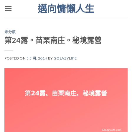
Skip
邁向慵懶人生
to
content
未分類
第24露。苗栗南庄。秘境露營
POSTED ON
5 5 月, 2014
BY
GOLAZYLIFE