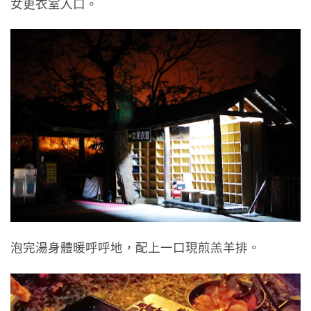
女更衣室入口。
泡完湯身體暖呼呼地，配上一口現煎羔羊排。