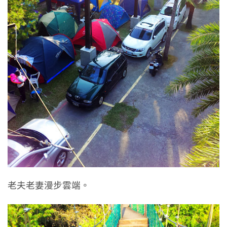
老夫老妻漫步雲端。