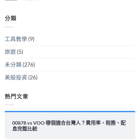
美
人
開
中
在
尚
國
6
計
〈00878
無
還
萬
稅
配
留
是
美
哪
息
分類
言
買
元
個
安
全
門
划
全
世
檻
算〉
嗎？
界
的
中
平
該
隱
工具教學
(9)
準
怎
藏
金
麼
炸
水
選〉
旅遊
(5)
彈〉
位
中
中
與
填
未分類
(276)
息
能
力
美股投資
(26)
完
整
解
析〉
熱門文章
中
00878 vs VOO 哪個適合台灣人？費用率、稅務、配
息完整比較