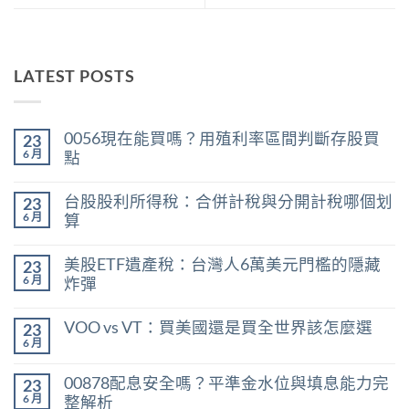
LATEST POSTS
0056現在能買嗎？用殖利率區間判斷存股買
23
6 月
點
在
尚
〈0056
無
台股股利所得稅：合併計稅與分開計稅哪個划
23
現
留
在
言
6 月
算
能
在
買
尚
〈台
嗎？
無
美股ETF遺產稅：台灣人6萬美元門檻的隱藏
23
股
用
留
股
殖
言
6 月
炸彈
利
利
在
所
尚
率
〈美
得
無
區
VOO vs VT：買美國還是買全世界該怎麼選
23
股
稅：
留
間
ETF
合
言
6 月
判
在
尚
遺
併
斷
〈VOO
無
產
計
存
vs
留
稅：
稅
00878配息安全嗎？平準金水位與填息能力完
股
23
VT：
言
台
與
買
買
6 月
整解析
灣
分
點〉