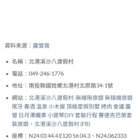
資料來源：
露營窩
名稱：北港溪沙八渡假村
電話：049-246-1776
地址：南投縣國姓鄉北港村北原路34-1號
網站：
北港溪沙八渡假村-無縫隙旅遊 無接縫旅遊
尾牙 春酒 溫泉 小木屋 頂級度假別墅 烤肉 會議 露
營 日月潭纜車 小提琴DIY 套裝行程 賽德克巴萊套
裝旅遊
、
北港溪沙八度假村 (FB)
座標：N24 03 44.4 E120 56 04.3、N24.062333