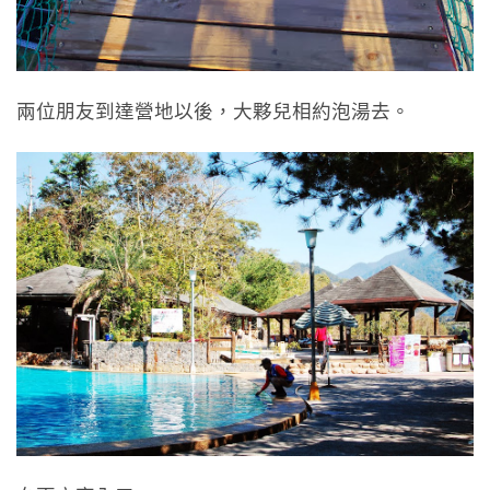
兩位朋友到達營地以後，大夥兒相約泡湯去。