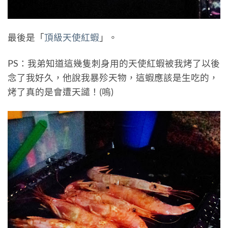
最後是「
頂級天使紅蝦
」。
PS：我弟知道這幾隻刺身用的天使紅蝦被我烤了以後
念了我好久，他說我暴殄天物，這蝦應該是生吃的，
烤了真的是會遭天譴！(嗚)