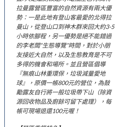
拉曼露營區豐富的自然資源有兩大優
勢：一是此地有登山客最愛的北得拉
曼山，從登山口到神木群來回大約3-5
小時依腳程，另一優勢是絕不能錯過
的李老闆“生態導覽”時間，對於小朋
友接近大自然，以及生態教育是不可
多得的機會和場所。並且營區倡導
『無痕山林重環保，垃圾減量愛地
球』，原價一帳800元的營位，為鼓
勵露友自行將一般垃圾帶下山（除資
源回收物品及廚餘可留下處理），每
帳可現場退還100元喔！