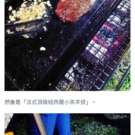
然後是「
法式頂級紐西蘭小羔羊排
」。