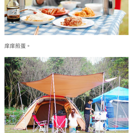
庠庠煎蛋。