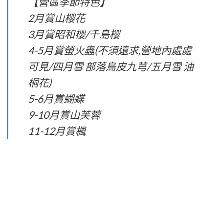
【營區季節特色】
2月賞山櫻花
3月賞昭和櫻/千島櫻
4-5月賞螢火蟲(不須遠求,營地內處處
可見/四月雪 部落烏皮九芎/五月雪 油
桐花)
5-6月賞蝴蝶
9-10月賞山芙蓉
11-12月賞楓