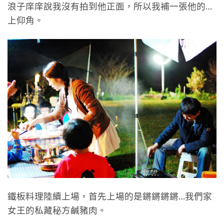
浪子庠庠說我沒有拍到他正面，所以我補一張他的…
上仰角。
鐵板料理陸續上場，首先上場的是鏘鏘鏘鏘…我們家
女王的私藏秘方鹹豬肉。