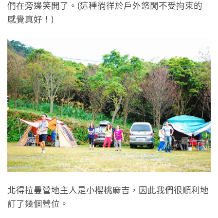
們在旁邊笑開了。(這種徜徉於戶外悠閒不受拘束的
感覺真好！)
北得拉曼營地主人是小櫻桃麻吉，因此我們很順利地
訂了幾個營位。