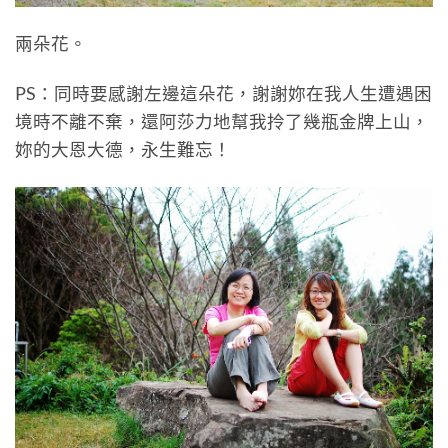
兩朵花。
PS：同時要感謝左邊這朵花，謝謝妳在我人生遭遇困
境時不離不棄，還阿莎力地幫我拎了幾瓶金牌上山，
妳的大恩大德，永生難忘！