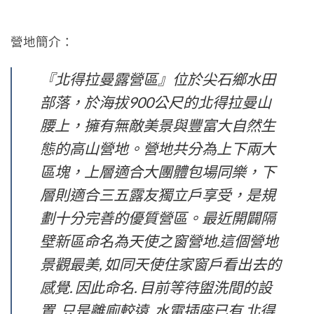
營地簡介：
『北得拉曼露營區』位於尖石鄉水田
部落，於海拔900公尺的北得拉曼山
腰上，擁有無敵美景與豐富大自然生
態的高山營地。營地共分為上下兩大
區塊，上層適合大團體包場同樂，下
層則適合三五露友獨立戶享受，是規
劃十分完善的優質營區。最近開闢隔
壁新區命名為天使之窗營地.這個營地
景觀最美, 如同天使住家窗戶看出去的
感覺. 因此命名. 目前等待盥洗間的設
置. 只是離廁較遠. 水電插座已有.北得