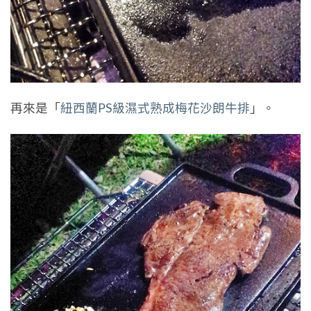
再來是「
紐西蘭PS級濕式熟成梅花沙朗牛排
」。