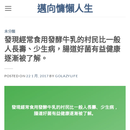
Skip
邁向慵懶人生
to
content
未分類
發現經常食用發酵牛乳的村民比一般
人長壽、少生病，腸道好菌有益健康
逐漸被了解。
POSTED ON
22 1 月, 2017
BY
GOLAZYLIFE