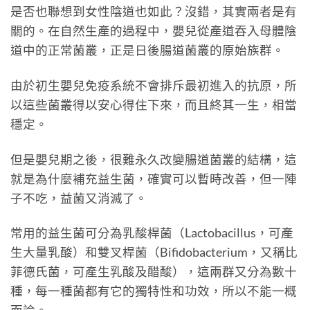
是否也聯想到女性陰道也如此？沒錯，其實兩者是有
關的。在自然生產的過程中，嬰兒從產道吞入母體陰
道中的正常菌叢，正是日後腸道菌叢的原始族群。
由於初生嬰兒免疫系統不會排斥最初進入的抗原，所
以這些菌叢得以安心得住下來，而且終其一生，相當
穩定。
但是嬰兒期之後，很難永久改變腸道菌叢的結構，這
就是為什麼補充益生菌，確實可以暫時改善，但一陣
子不吃，益菌又消滅了。
常用的益生菌可分為乳酸桿菌（Lactobacillus，可產
生大量乳酸）和雙叉桿菌（Bifidobacterium，又稱比
菲德氏菌，可產生乳酸及醋酸），這兩群又分為數十
種，每一種菌都有它的獨特性和功效，所以不能一概