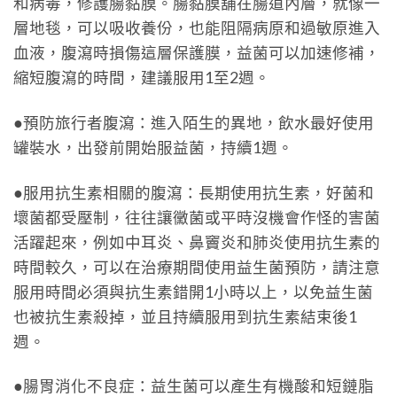
和病毒，修護腸黏膜。腸黏膜舖在腸道內層，就像一
層地毯，可以吸收養份，也能阻隔病原和過敏原進入
血液，腹瀉時損傷這層保護膜，益菌可以加速修補，
縮短腹瀉的時間，建議服用1至2週。
●預防旅行者腹瀉：進入陌生的異地，飲水最好使用
罐裝水，出發前開始服益菌，持續1週。
●服用抗生素相關的腹瀉：長期使用抗生素，好菌和
壞菌都受壓制，往往讓黴菌或平時沒機會作怪的害菌
活躍起來，例如中耳炎、鼻竇炎和肺炎使用抗生素的
時間較久，可以在治療期間使用益生菌預防，請注意
服用時間必須與抗生素錯開1小時以上，以免益生菌
也被抗生素殺掉，並且持續服用到抗生素結束後1
週。
●腸胃消化不良症：益生菌可以產生有機酸和短鏈脂