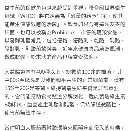
益生菌的保健角色越來越受到重視，聯合國世界衛生
組織（WHO）將它定義為「適量的給予宿主，使其
能產生健康效應的活菌」。飲食如果含有這類友善的
細菌，也可以被稱為Probiotics，市售的這類食品，
以發酵乳最常見，包括優格、優酪乳、乾酪、乳酪、
發酵乳、乳酸菌飲料等。近年來健康食品蔚為風潮，
做成膠囊，粉末狀的產品也相當受歡迎。
人體腸道內有400種以上、總數約100兆的細菌，其
中80%至85%是與我們和平共生的正常細菌叢，僅有
15%至20%是害菌。維持菌叢生態平衡是非常重要
的，它們能幫助食物殘渣分解消化，還能製造維生素
B群和K，益菌產生乳酸和醋酸，保持腸道微酸性，
使害菌無法生存。
當你明白大腸藉著微酸環境來阻礙病菌侵入的時候，