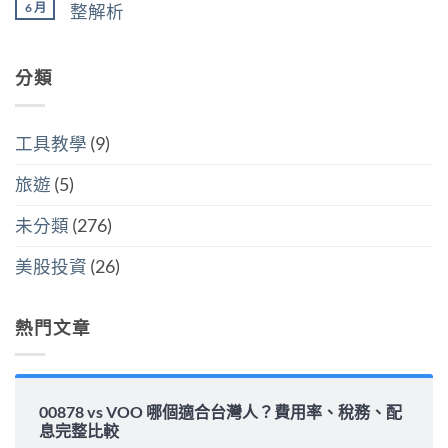
台
與
買
買
6 月
整解析
灣
分
點〉
美
人
開
中
在
尚
國
6
計
〈00878
無
還
萬
稅
配
留
是
美
哪
息
分類
言
買
元
個
安
全
門
划
全
世
檻
算〉
嗎？
界
的
中
平
該
隱
工具教學
(9)
準
怎
藏
金
麼
炸
水
選〉
旅遊
(5)
彈〉
位
中
中
與
填
未分類
(276)
息
能
力
美股投資
(26)
完
整
解
析〉
熱門文章
中
00878 vs VOO 哪個適合台灣人？費用率、稅務、配
息完整比較