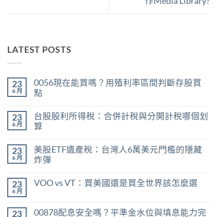
作Media Library?
LATEST POSTS
0056現在能買嗎？用殖利率區間判斷存股買
23
6 月
點
在
尚
〈0056
無
台股股利所得稅：合併計稅與分開計稅哪個划
23
現
留
在
言
6 月
算
能
在
買
尚
〈台
嗎？
無
美股ETF遺產稅：台灣人6萬美元門檻的隱藏
23
股
用
留
股
殖
言
6 月
炸彈
利
利
在
所
尚
率
〈美
得
無
區
VOO vs VT：買美國還是買全世界該怎麼選
23
股
稅：
留
間
ETF
合
言
6 月
判
在
尚
遺
併
斷
〈VOO
無
產
計
存
vs
留
稅：
稅
00878配息安全嗎？平準金水位與填息能力完
股
23
VT：
言