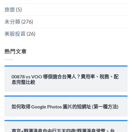
藏
金
麼
炸
水
選〉
旅遊
(5)
彈〉
位
中
中
與
填
未分類
(276)
息
能
力
美股投資
(26)
完
整
解
析〉
熱門文章
中
00878 vs VOO 哪個適合台灣人？費用率、稅務、配
息完整比較
如何取得 Google Photos 圖片的短網址 (第一種方法)
東京+野澤溫泉自由行五天四夜(野澤溫泉滑雪、台