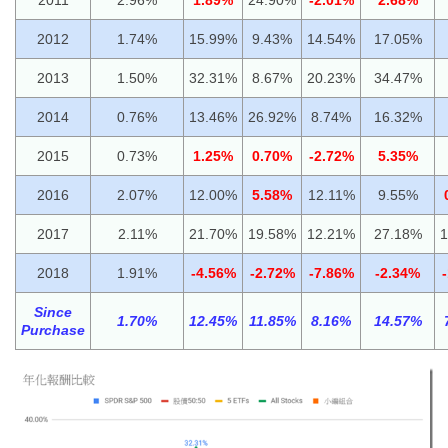
2012
1.74%
15.99%
9.43%
14.54%
17.05%
2013
1.50%
32.31%
8.67%
20.23%
34.47%
2014
0.76%
13.46%
26.92%
8.74%
16.32%
2015
0.73%
1.25%
0.70%
-2.72%
5.35%
2016
2.07%
12.00%
5.58%
12.11%
9.55%
2017
2.11%
21.70%
19.58%
12.21%
27.18%
1
2018
1.91%
-4.56%
-2.72%
-7.86%
-2.34%
Since
1.70%
12.45%
11.85%
8.16%
14.57%
Purchase