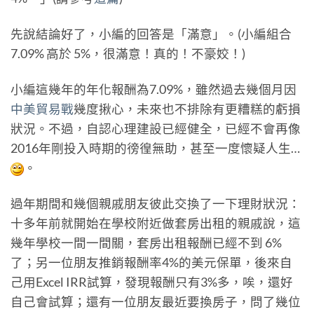
先說結論好了，小編的回答是「滿意」。(小編組合
7.09% 高於 5%，很滿意！真的！不豪姣！)
小編這幾年的年化報酬為7.09%，雖然過去幾個月因
中美貿易戰
幾度揪心，未來也不排除有更糟糕的虧損
狀況。不過，自認心理建設已經健全，已經不會再像
2016年剛投入時期的徬徨無助，甚至一度懷疑人生…
。
過年期間和幾個親戚朋友彼此交換了一下理財狀況：
十多年前就開始在學校附近做套房出租的親戚說，這
幾年學校一間一間關，套房出租報酬已經不到 6%
了；另一位朋友推銷報酬率4%的美元保單，後來自
己用Excel IRR試算，發現報酬只有3%多，唉，還好
自己會試算；還有一位朋友最近要換房子，問了幾位