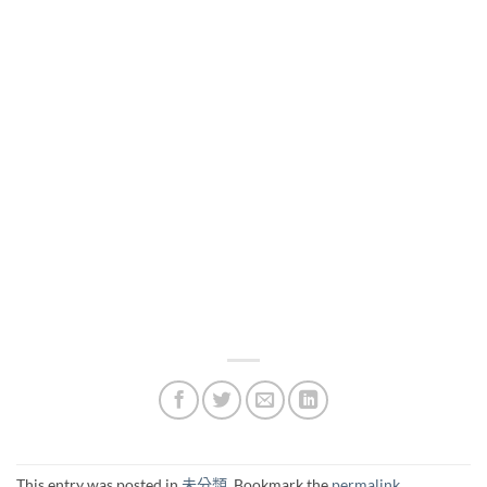
This entry was posted in
未分類
. Bookmark the
permalink
.