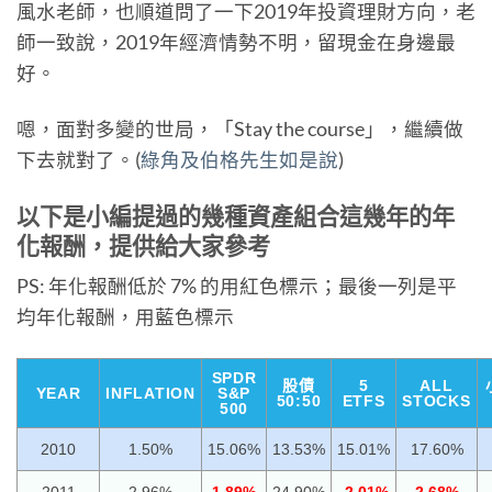
風水老師，也順道問了一下2019年投資理財方向，老
師一致說，2019年經濟情勢不明，留現金在身邊最
好。
嗯，面對多變的世局，「Stay the course」，繼續做
下去就對了。(
綠角及伯格先生如是說
)
以下是小編提過的幾種資產組合這幾年的年
化報酬，提供給大家參考
PS: 年化報酬低於 7% 的用紅色標示；最後一列是平
均年化報酬，用藍色標示
SPDR
股債
5
ALL
YEAR
INFLATION
S&P
50:50
ETFS
STOCKS
500
2010
1.50%
15.06%
13.53%
15.01%
17.60%
2011
2.96%
1.89%
24.90%
-2.01%
2.68%