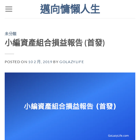
Skip
邁向慵懶人生
to
content
未分類
小編資產組合損益報告 (首發)
POSTED ON
10 2 月, 2019
BY
GOLAZYLIFE