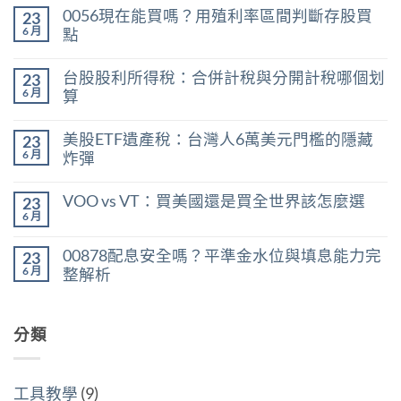
0056現在能買嗎？用殖利率區間判斷存股買
23
6 月
點
在
尚
〈0056
無
台股股利所得稅：合併計稅與分開計稅哪個划
23
現
留
在
言
6 月
算
能
在
買
尚
〈台
嗎？
無
美股ETF遺產稅：台灣人6萬美元門檻的隱藏
23
股
用
留
股
殖
言
6 月
炸彈
利
利
在
所
尚
率
〈美
得
無
區
VOO vs VT：買美國還是買全世界該怎麼選
23
股
稅：
留
間
ETF
合
言
6 月
判
在
尚
遺
併
斷
〈VOO
無
產
計
存
vs
留
稅：
稅
00878配息安全嗎？平準金水位與填息能力完
股
23
VT：
言
台
與
買
買
6 月
整解析
灣
分
點〉
美
人
開
中
在
尚
國
6
計
〈00878
無
還
萬
稅
配
留
是
美
哪
息
分類
言
買
元
個
安
全
門
划
全
世
檻
算〉
嗎？
界
的
中
平
該
隱
工具教學
(9)
準
怎