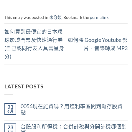
This entry was posted in
未分類
. Bookmark the
permalink
.
如何買到最便宜的日本環
球影城門票及快速通行券
如何將 Google Youtube 影
(自己或同行友人具壽星身
片、音樂轉成 MP3
分)
LATEST POSTS
0056現在能買嗎？用殖利率區間判斷存股買
23
6 月
點
在
尚
〈0056
無
台股股利所得稅：合併計稅與分開計稅哪個划
23
現
留
在
言
6 月