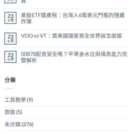
算
能
在
買
尚
〈台
嗎？
無
美股ETF遺產稅：台灣人6萬美元門檻的隱藏
23
股
用
留
股
殖
言
6 月
炸彈
利
利
在
所
尚
率
〈美
得
無
區
VOO vs VT：買美國還是買全世界該怎麼選
23
股
稅：
留
間
ETF
合
言
6 月
判
在
尚
遺
併
斷
〈VOO
無
產
計
存
vs
留
稅：
稅
00878配息安全嗎？平準金水位與填息能力完
股
23
VT：
言
台
與
買
買
6 月
整解析
灣
分
點〉
美
人
開
中
在
尚
國
6
計
〈00878
無
還
萬
稅
配
留
是
美
哪
息
分類
言
買
元
個
安
全
門
划
全
世
檻
算〉
嗎？
界
的
中
平
該
隱
工具教學
(9)
準
怎
藏
金
麼
炸
水
選〉
旅遊
(5)
彈〉
位
中
中
與
填
未分類
(276)
息
能
力