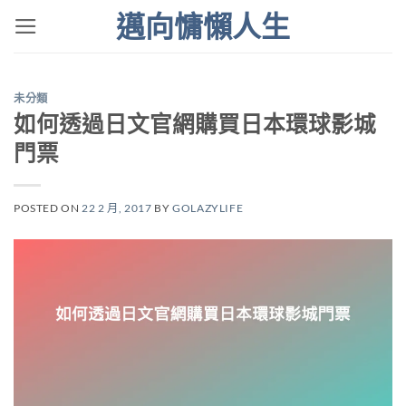
Skip
邁向慵懶人生
to
content
未分類
如何透過日文官網購買日本環球影城
門票
POSTED ON
22 2 月, 2017
BY
GOLAZYLIFE