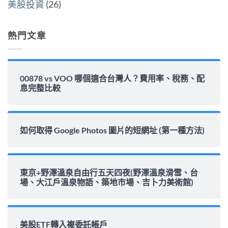
美股投資
(26)
完
整
解
析〉
熱門文章
中
00878 vs VOO 哪個適合台灣人？費用率、稅務、配
息完整比較
如何取得 Google Photos 圖片的短網址 (第一種方法)
東京+野澤溫泉自由行五天四夜(野澤溫泉滑雪、台
場、大江戶溫泉物語、築地市場、吉卜力美術館)
美股ETF轉入複委託帳戶