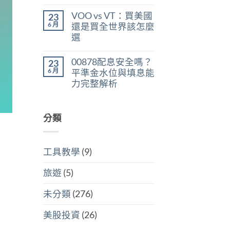
在
尚
判
稅：
〈美
無
斷
合
VOO vs VT：買美國
23
股
留
存
併
ETF
言
6 月
股
還是買全世界該怎麼
計
遺
買
稅
選
產
點〉
與
稅：
中
在
尚
分
台
〈VOO
無
開
灣
00878配息安全嗎？
23
vs
留
計
人
VT：
言
6 月
稅
平準金水位與填息能
6
買
哪
萬
力完整解析
美
個
美
國
划
在
尚
元
還
算〉
〈00878
無
門
是
中
配
留
檻
買
息
分類
言
的
全
安
隱
世
全
藏
界
嗎？
炸
該
平
彈〉
怎
工具教學
(9)
準
中
麼
金
選〉
水
中
旅遊
(5)
位
與
填
未分類
(276)
息
能
力
美股投資
(26)
完
整