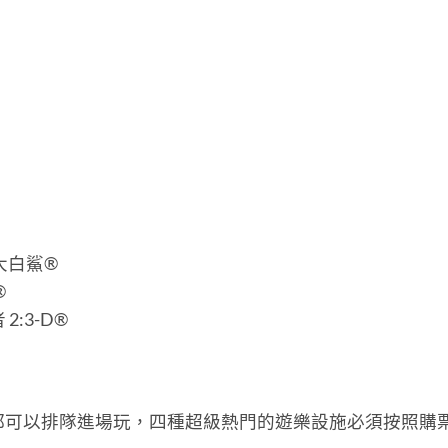
 大白鯊®
®
2:3-D®
都可以排隊進場玩，四種超級熱門的遊樂設施必須按照購