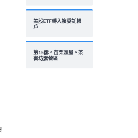
美股ETF轉入複委託帳
戶
第15露。苗栗頭屋。茶
書坊露營區
票