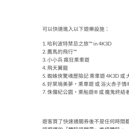
可以快速進入以下遊樂設施：
1. 哈利波特禁忌之旅™ in 4K3D
2. 鷹馬的飛行™
3. 小小兵 瘋狂乘車遊
4. 飛天翼龍
5. 蜘蛛俠驚魂歷險記 乘車遊 4K3D 或
6. 好萊塢美夢‧乘車遊 或 浴火赤子情
7. 侏儸紀公園‧乘船遊® 或 魔鬼終結者 
遊客買了快速通關券後不是任何時間