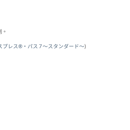
例。
プレス®・パス 7 ～スタンダード～
)