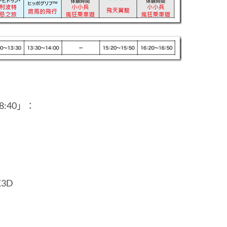
:40」：
K3D