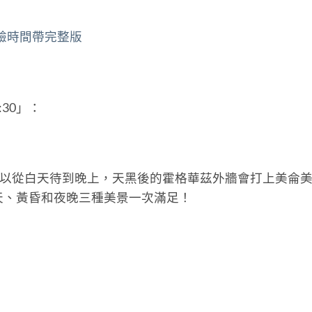
 體驗時間帶完整版
:30」：
，可以從白天待到晚上，天黑後的霍格華茲外牆會打上美侖
天、黃昏和夜晚三種美景一次滿足！