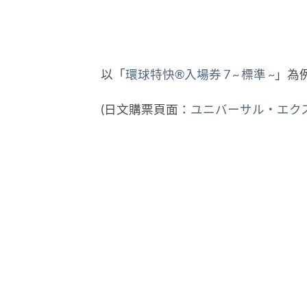
以「
環球特快®入場券 7 ~ 標準 ~
」為
(日文購票頁面：
ユニバーサル・エクス