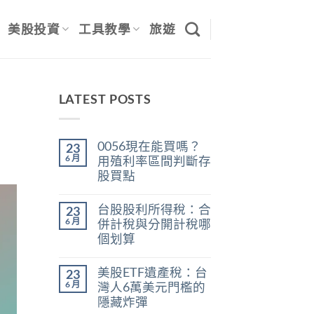
美股投資
工具教學
旅遊
LATEST POSTS
0056現在能買嗎？
23
6 月
用殖利率區間判斷存
股買點
在
尚
〈0056
無
台股股利所得稅：合
23
現
留
在
言
6 月
併計稅與分開計稅哪
能
個划算
買
嗎？
在
尚
用
〈台
無
殖
美股ETF遺產稅：台
23
股
留
利
股
言
6 月
灣人6萬美元門檻的
率
利
區
隱藏炸彈
所
間
得