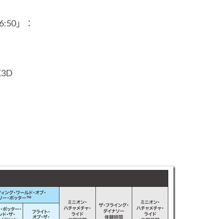
:50」：
K3D