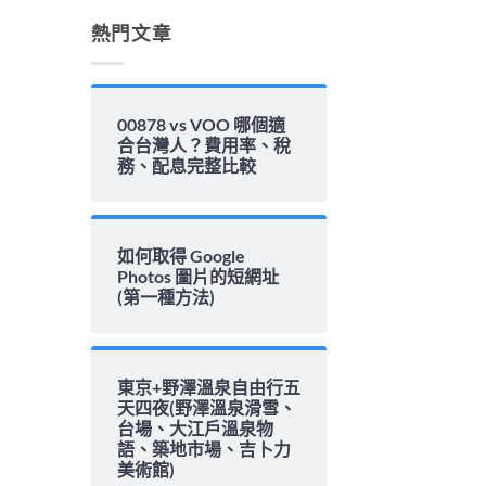
解
析〉
熱門文章
中
00878 vs VOO 哪個適
合台灣人？費用率、稅
務、配息完整比較
如何取得 Google
Photos 圖片的短網址
(第一種方法)
東京+野澤溫泉自由行五
天四夜(野澤溫泉滑雪、
台場、大江戶溫泉物
語、築地市場、吉卜力
美術館)