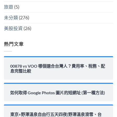
麼
炸
水
選〉
旅遊
(5)
彈〉
位
中
中
與
填
未分類
(276)
息
能
力
美股投資
(26)
完
整
解
析〉
熱門文章
中
00878 vs VOO 哪個適合台灣人？費用率、稅務、配
息完整比較
如何取得 Google Photos 圖片的短網址 (第一種方法)
東京+野澤溫泉自由行五天四夜(野澤溫泉滑雪、台