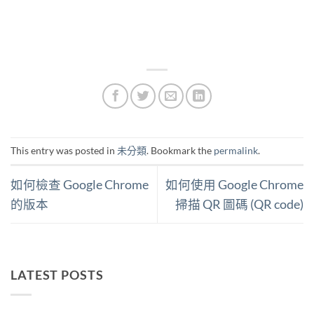
This entry was posted in
未分類
. Bookmark the
permalink
.
如何檢查 Google Chrome
如何使用 Google Chrome
的版本
掃描 QR 圖碼 (QR code)
LATEST POSTS