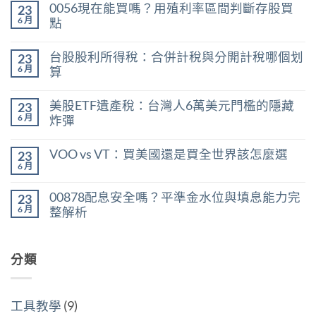
0056現在能買嗎？用殖利率區間判斷存股買
23
6 月
點
在
尚
〈0056
無
台股股利所得稅：合併計稅與分開計稅哪個划
23
現
留
在
言
6 月
算
能
在
買
尚
〈台
嗎？
無
美股ETF遺產稅：台灣人6萬美元門檻的隱藏
23
股
用
留
股
殖
言
6 月
炸彈
利
利
在
所
尚
率
〈美
得
無
區
VOO vs VT：買美國還是買全世界該怎麼選
23
股
稅：
留
間
ETF
合
言
6 月
判
在
尚
遺
併
斷
〈VOO
無
產
計
存
vs
留
稅：
稅
00878配息安全嗎？平準金水位與填息能力完
股
23
VT：
言
台
與
買
買
6 月
整解析
灣
分
點〉
美
人
開
中
在
尚
國
6
計
〈00878
無
還
萬
稅
配
留
是
美
哪
息
分類
言
買
元
個
安
全
門
划
全
世
檻
算〉
嗎？
界
的
中
平
該
隱
工具教學
(9)
準
怎
藏
金