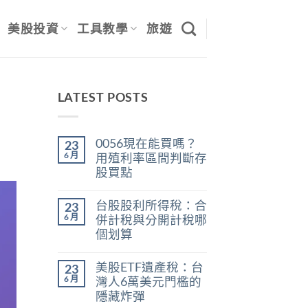
美股投資
工具教學
旅遊
LATEST POSTS
0056現在能買嗎？
23
6 月
用殖利率區間判斷存
股買點
在
尚
〈0056
無
台股股利所得稅：合
23
現
留
在
言
6 月
併計稅與分開計稅哪
能
個划算
買
嗎？
在
尚
用
〈台
無
殖
美股ETF遺產稅：台
23
股
留
利
股
言
6 月
灣人6萬美元門檻的
率
利
區
隱藏炸彈
所
間
得