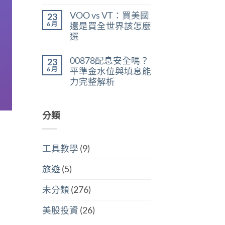
在
尚
判
稅：
〈美
無
斷
合
VOO vs VT：買美國
23
股
留
存
併
ETF
言
6 月
股
還是買全世界該怎麼
計
遺
買
稅
選
產
點〉
與
稅：
中
在
尚
分
台
〈VOO
無
開
灣
00878配息安全嗎？
23
vs
留
計
人
VT：
言
6 月
稅
平準金水位與填息能
6
買
哪
萬
力完整解析
美
個
美
國
划
在
尚
元
還
算〉
〈00878
無
門
是
中
配
留
檻
買
息
分類
言
的
全
安
隱
世
全
藏
界
嗎？
炸
該
平
彈〉
怎
工具教學
(9)
準
中
麼
金
選〉
水
中
旅遊
(5)
位
與
填
未分類
(276)
息
能
力
美股投資
(26)
完
整