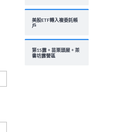
美股ETF轉入複委託帳
戶
第15露。苗栗頭屋。茶
書坊露營區