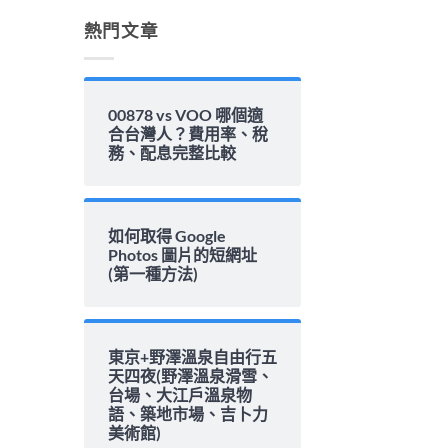
解
析〉
熱門文章
中
00878 vs VOO 哪個適
合台灣人？費用率、稅
務、配息完整比較
如何取得 Google
Photos 圖片的短網址
(第一種方法)
東京+野澤溫泉自由行五
天四夜(野澤溫泉滑雪、
台場、大江戶溫泉物
語、築地市場、吉卜力
美術館)