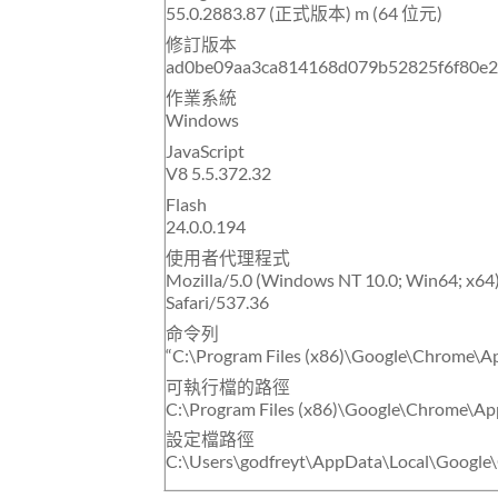
55.0.2883.87 (正式版本) m (64 位元)
修訂版本
ad0be09aa3ca814168d079b52825f6f80e22
作業系統
Windows
JavaScript
V8 5.5.372.32
Flash
24.0.0.194
使用者代理程式
Mozilla/5.0 (Windows NT 10.0; Win64; x6
Safari/537.36
命令列
“C:\Program Files (x86)\Google\Chrome\Ap
可執行檔的路徑
C:\Program Files (x86)\Google\Chrome\Ap
設定檔路徑
C:\Users\godfreyt\AppData\Local\Google