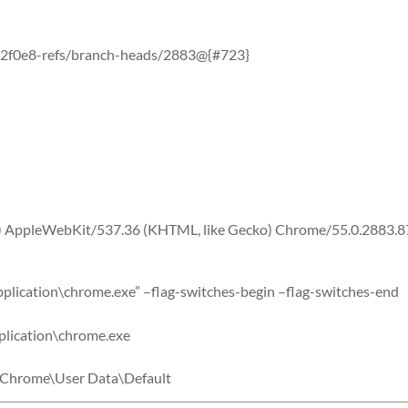
f0e8-refs/branch-heads/2883@{#723}
4) AppleWebKit/537.36 (KHTML, like Gecko) Chrome/55.0.2883.8
plication\chrome.exe” –flag-switches-begin –flag-switches-end
plication\chrome.exe
\Chrome\User Data\Default