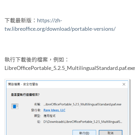
下載最新版：
https://zh-
tw.libreoffice.org/download/portable-versions/
執行下載後的檔案，例如：
LibreOfficePortable_5.2.5_MultilingualStandard.paf.e