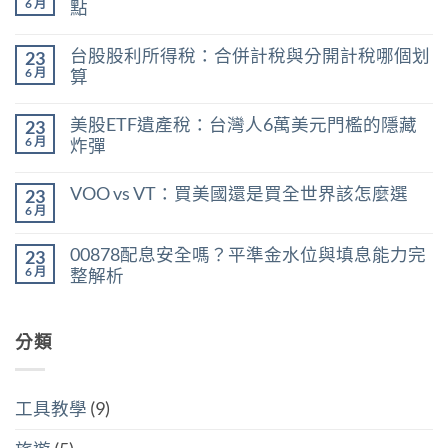
6 月
點
在
尚
〈0056
無
台股股利所得稅：合併計稅與分開計稅哪個划
23
現
留
在
言
6 月
算
能
在
買
尚
〈台
嗎？
無
美股ETF遺產稅：台灣人6萬美元門檻的隱藏
23
股
用
留
股
殖
言
6 月
炸彈
利
利
在
所
尚
率
〈美
得
無
區
VOO vs VT：買美國還是買全世界該怎麼選
23
股
稅：
留
間
ETF
合
言
6 月
判
在
尚
遺
併
斷
〈VOO
無
產
計
存
vs
留
稅：
稅
00878配息安全嗎？平準金水位與填息能力完
股
23
VT：
言
台
與
買
買
6 月
整解析
灣
分
點〉
美
人
開
中
在
尚
國
6
計
〈00878
無
還
萬
稅
配
留
是
美
哪
息
分類
言
買
元
個
安
全
門
划
全
世
檻
算〉
嗎？
界
的
中
平
該
隱
工具教學
(9)
準
怎
藏
金
麼
炸
水
選〉
彈〉