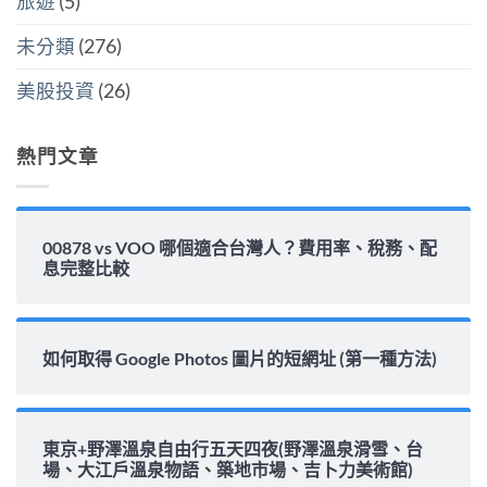
旅遊
(5)
位
中
中
與
填
未分類
(276)
息
能
力
美股投資
(26)
完
整
解
析〉
熱門文章
中
00878 vs VOO 哪個適合台灣人？費用率、稅務、配
息完整比較
如何取得 Google Photos 圖片的短網址 (第一種方法)
東京+野澤溫泉自由行五天四夜(野澤溫泉滑雪、台
場、大江戶溫泉物語、築地市場、吉卜力美術館)