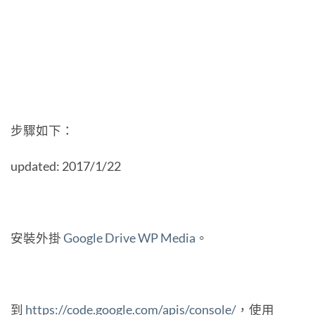
步驟如下：
updated: 2017/1/22
安裝外掛
Google Drive WP Media
。
到
https://code.google.com/apis/console/
，使用