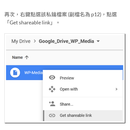
再次，右鍵點選該私鑰檔案 (副檔名為 p12)，點選
「Get shareable link」。