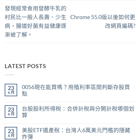
發現經常食用發酵牛乳的
村民比一般人長壽、少生
Chrome 55.0版以後如何更
病，腸道好菌有益健康逐
改網頁編碼?
漸被了解。
LATEST POSTS
0056現在能買嗎？用殖利率區間判斷存股買
23
6 月
點
在
尚
〈0056
無
台股股利所得稅：合併計稅與分開計稅哪個划
23
現
留
在
言
6 月
算
能
在
買
尚
〈台
嗎？
無
美股ETF遺產稅：台灣人6萬美元門檻的隱藏
23
股
用
留
股
殖
言
6 月
炸彈
利
利