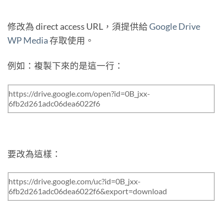
修改為 direct access URL，須提供給
Google Drive
WP Media
存取使用。
例如：複製下來的是這一行：
https://drive.google.com/open?id=0B_jxx-
6fb2d261adc06dea6022f6
要改為這樣：
https://drive.google.com/uc?id=0B_jxx-
6fb2d261adc06dea6022f6&export=download