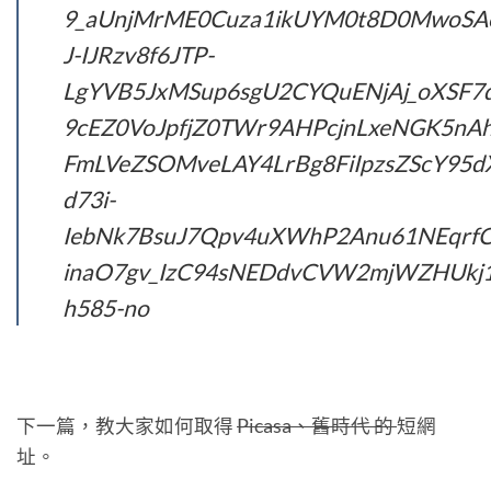
9_aUnjMrME0Cuza1ikUYM0t8D0MwoSA
J-IJRzv8f6JTP-
LgYVB5JxMSup6sgU2CYQuENjAj_oXSF7
9cEZ0VoJpfjZ0TWr9AHPcjnLxeNGK5nAh
FmLVeZSOMveLAY4LrBg8FiIpzsZScY95dX
d73i-
IebNk7BsuJ7Qpv4uXWhP2Anu61NEqrfC
inaO7gv_IzC94sNEDdvCVW2mjWZHUkj1l
h585-no
下一篇，教大家如何取得
Picasa、舊時代 的
短網
址。