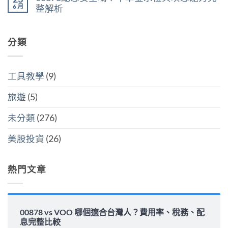
台
與
買
買
6 月
整解析
灣
分
點〉
美
人
開
中
在
尚
國
6
計
〈00878
無
還
萬
稅
配
留
是
美
哪
息
分類
言
買
元
個
安
全
門
划
全
世
檻
算〉
嗎？
界
的
中
平
該
隱
工具教學
(9)
準
怎
藏
金
麼
炸
水
選〉
旅遊
(5)
彈〉
位
中
中
與
填
未分類
(276)
息
能
力
美股投資
(26)
完
整
解
析〉
熱門文章
中
00878 vs VOO 哪個適合台灣人？費用率、稅務、配
息完整比較