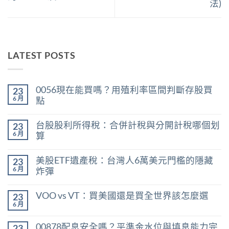
法)
LATEST POSTS
0056現在能買嗎？用殖利率區間判斷存股買
23
6 月
點
在
尚
〈0056
無
台股股利所得稅：合併計稅與分開計稅哪個划
23
現
留
在
言
6 月
算
能
在
買
尚
〈台
嗎？
無
美股ETF遺產稅：台灣人6萬美元門檻的隱藏
23
股
用
留
股
殖
言
6 月
炸彈
利
利
在
所
尚
率
〈美
得
無
區
VOO vs VT：買美國還是買全世界該怎麼選
23
股
稅：
留
間
ETF
合
言
6 月
判
在
尚
遺
併
斷
〈VOO
無
產
計
存
vs
留
稅：
稅
00878配息安全嗎？平準金水位與填息能力完
股
23
VT：
言