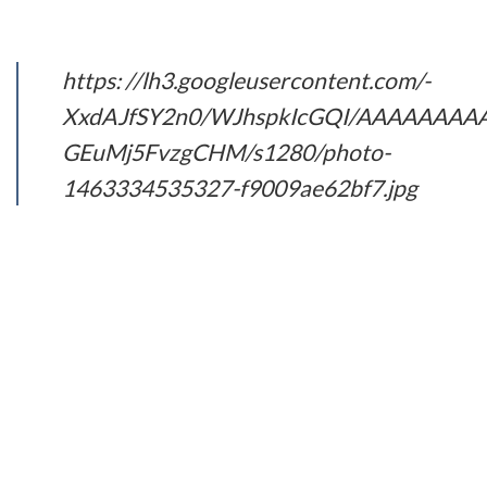
https: //lh3.googleusercontent.com/-
XxdAJfSY2n0/WJhspkIcGQI/AAAAAAA
GEuMj5FvzgCHM/s1280/photo-
1463334535327-f9009ae62bf7.jpg