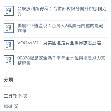
在
尚
〈0056
無
台股股利所得稅：合併計稅與分開計稅哪個划
23
現
留
在
言
6 月
算
能
在
買
尚
〈台
嗎？
無
美股ETF遺產稅：台灣人6萬美元門檻的隱藏
23
股
用
留
股
殖
言
6 月
炸彈
利
利
在
所
尚
率
〈美
得
無
區
VOO vs VT：買美國還是買全世界該怎麼選
23
股
稅：
留
間
ETF
合
言
6 月
判
在
尚
遺
併
斷
〈VOO
無
產
計
存
vs
留
稅：
稅
00878配息安全嗎？平準金水位與填息能力完
股
23
VT：
言
台
與
買
買
6 月
整解析
灣
分
點〉
美
人
開
中
在
尚
國
6
計
〈00878
無
還
萬
稅
配
留
是
美
哪
息
分類
言
買
元
個
安
全
門
划
全
世
檻
算〉
嗎？
界
的
中
平
該
隱
工具教學
(9)
準
怎
藏
金
麼
炸
水
選〉
旅遊
(5)
彈〉
位
中
中
與