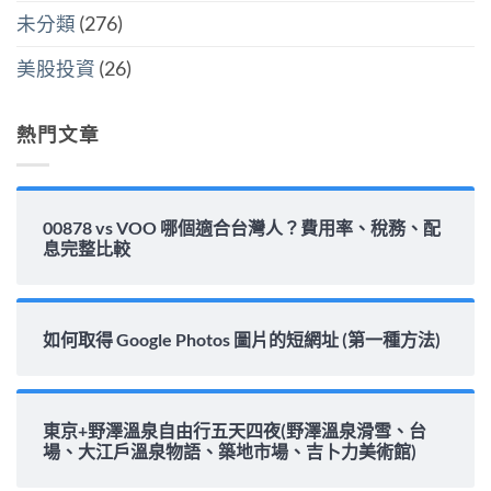
填
未分類
(276)
息
能
力
美股投資
(26)
完
整
解
析〉
熱門文章
中
00878 vs VOO 哪個適合台灣人？費用率、稅務、配
息完整比較
如何取得 Google Photos 圖片的短網址 (第一種方法)
東京+野澤溫泉自由行五天四夜(野澤溫泉滑雪、台
場、大江戶溫泉物語、築地市場、吉卜力美術館)